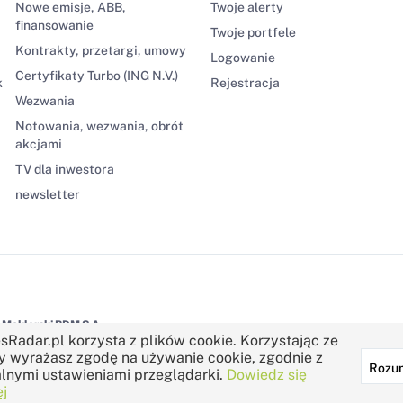
Nowe emisje, ABB,
Twoje alerty
finansowanie
Twoje portfele
Kontrakty, przetargi, umowy
Logowanie
Certyfikaty Turbo (ING N.V.)
k
Rejestracja
Wezwania
Notowania, wezwania, obrót
akcjami
TV dla inwestora
newsletter
Maklerski BDM S.A.
sRadar.pl korzysta z plików cookie. Korzystając ze
y wyrażasz zgodę na używanie cookie, zgodnie z
Rozu
lnymi ustawieniami przeglądarki.
Dowiedz się
j