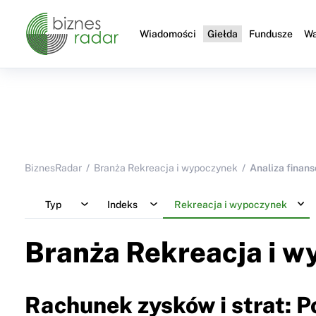
Wiadomości
Giełda
Fundusze
Wa
BiznesRadar
Branża Rekreacja i wypoczynek
Analiza finan
Typ
Indeks
Rekreacja i wypoczynek
Branża Rekreacja i 
Rachunek zysków i strat: 