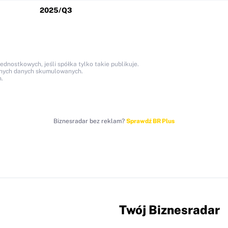
2025/Q3
nostkowych, jeśli spółka tylko takie publikuje.
anych danych skumulowanych.
.
Biznesradar bez reklam?
Sprawdź BR Plus
Twój Biznesradar