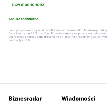
RCW (RUCHCHORZ)
Analiza techniczna
Dane pozyskiwane są ze skonsolidowanych sprawozdań finansowych lub jed
Dane kwartalne RZiS oraz CashFlow obliczne są na podstawie publikow
Dla rocznego okresu dane urocznione z 4 ostatnich raportów kwartalnych
Dane w tys. PLN
Biznesradar
Wiadomości