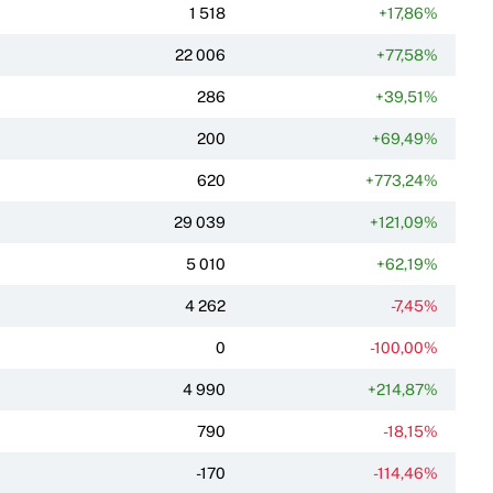
1 518
+17,86%
22 006
+77,58%
286
+39,51%
200
+69,49%
620
+773,24%
29 039
+121,09%
5 010
+62,19%
4 262
-7,45%
0
-100,00%
4 990
+214,87%
790
-18,15%
-170
-114,46%