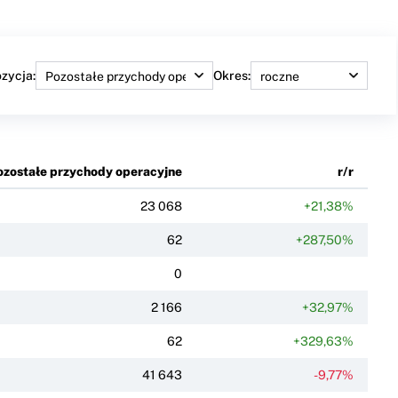
zycja:
Okres:
ozostałe przychody operacyjne
r/r
23 068
+21,38%
62
+287,50%
0
2 166
+32,97%
62
+329,63%
41 643
-9,77%