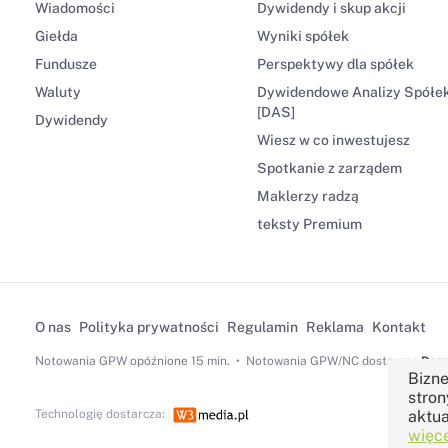
Wiadomości
Dywidendy i skup akcji
Giełda
Wyniki spółek
Fundusze
Perspektywy dla spółek
Waluty
Dywidendowe Analizy Spółe
[DAS]
Dywidendy
Wiesz w co inwestujesz
Spotkanie z zarządem
Maklerzy radzą
teksty Premium
O nas
Polityka prywatności
Regulamin
Reklama
Kontakt
Notowania GPW
opóźnione 15 min.
Notowania GPW/NC dostarcza
Dom 
Bizne
stron
Technologię dostarcza:
aktua
więce