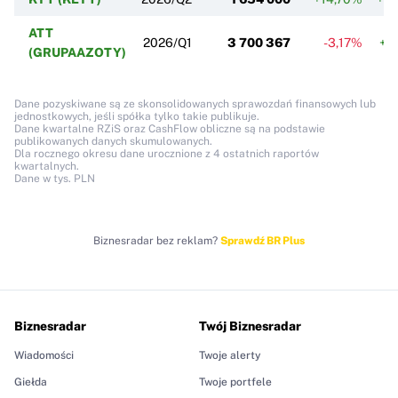
ATT
2026/Q1
3 700 367
-3,17%
+1
(GRUPAAZOTY)
Dane pozyskiwane są ze skonsolidowanych sprawozdań finansowych lub
jednostkowych, jeśli spółka tylko takie publikuje.
Dane kwartalne RZiS oraz CashFlow obliczne są na podstawie
publikowanych danych skumulowanych.
Dla rocznego okresu dane urocznione z 4 ostatnich raportów
kwartalnych.
Dane w tys. PLN
Biznesradar bez reklam?
Sprawdź BR Plus
Biznesradar
Twój Biznesradar
Wiadomości
Twoje alerty
Giełda
Twoje portfele