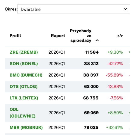
Okres:
Przychody
Profil
Raport
ze
r/r
sprzedaży
ZRE (ZREMB)
2026/Q1
11 584
+9,30%
+1
SON (SONEL)
2026/Q1
38 312
-42,72%
-1
BMC (BUMECH)
2026/Q1
38 397
-55,89%
-4
OTS (OTLOG)
2026/Q1
62 000
-13,88%
-1
LTX (LENTEX)
2026/Q1
68 755
-7,56%
+
ODL
2026/Q1
69 069
+8,50%
+2
(ODLEWNIE)
MBR (MOBRUK)
2026/Q1
79 025
+32,61%
-2