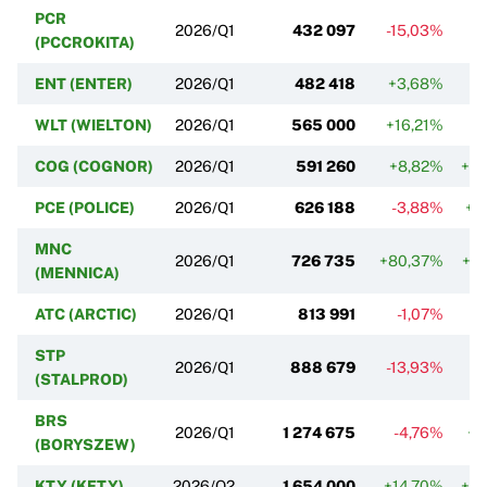
PCR
2026/Q1
432 097
-15,03%
+
(PCCROKITA)
ENT (ENTER)
2026/Q1
482 418
+3,68%
-
WLT (WIELTON)
2026/Q1
565 000
+16,21%
-
COG (COGNOR)
2026/Q1
591 260
+8,82%
+3
PCE (POLICE)
2026/Q1
626 188
-3,88%
+1
MNC
2026/Q1
726 735
+80,37%
+2
(MENNICA)
ATC (ARCTIC)
2026/Q1
813 991
-1,07%
+
STP
2026/Q1
888 679
-13,93%
+
(STALPROD)
BRS
2026/Q1
1 274 675
-4,76%
+1
(BORYSZEW)
KTY (KETY)
2026/Q2
1 654 000
+14,70%
+2