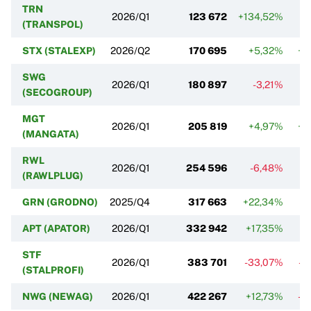
TRN
2026/Q1
123 672
+134,52%
+
(TRANSPOL)
STX (STALEXP)
2026/Q2
170 695
+5,32%
+1
SWG
2026/Q1
180 897
-3,21%
+
(SECOGROUP)
MGT
2026/Q1
205 819
+4,97%
+1
(MANGATA)
RWL
2026/Q1
254 596
-6,48%
+
(RAWLPLUG)
GRN (GRODNO)
2025/Q4
317 663
+22,34%
+
APT (APATOR)
2026/Q1
332 942
+17,35%
-
STF
2026/Q1
383 701
-33,07%
-1
(STALPROFI)
NWG (NEWAG)
2026/Q1
422 267
+12,73%
-3