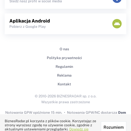
Śledź nasz profil w social media
Aplikacja Android
Pobierz z Google Play
O nas
Polityka prywatności
Regulamin
Reklama
Kontakt
© 2010-2026 BIZNESRADAR sp. z o.o.
Wszystkie prawa zastrzeżone
Notowania GPW
opóźnione 15 min.
Notowania GPW/NC dostarcza
Dom
Maklerski BDM S.A.
BiznesRadar.pl korzysta z plików cookie. Korzystając ze
strony wyrażasz zgodę na używanie cookie, zgodnie z
Rozumiem
Technologię dostarcza:
aktualnymi ustawieniami przeglądarki.
Dowiedz się