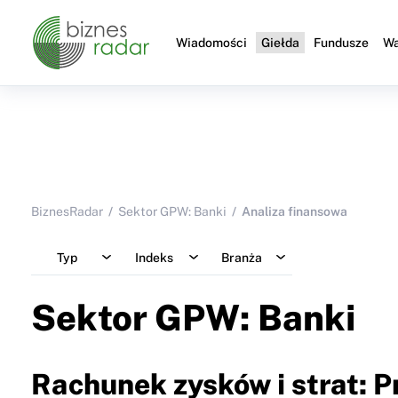
Wiadomości
Giełda
Fundusze
Wa
BiznesRadar
Sektor GPW: Banki
Analiza finansowa
Typ
Indeks
Branża
Sektor GPW: Banki
Rachunek zysków i strat: 