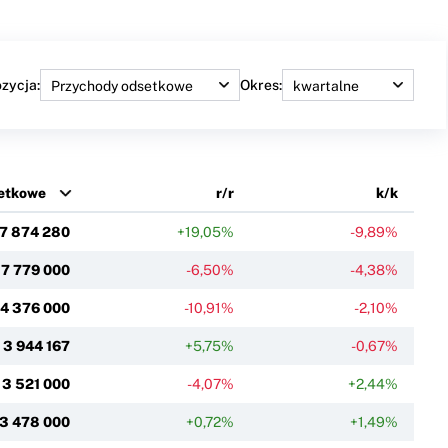
zycja:
Okres:
etkowe
r/r
k/k
17 874 280
+19,05%
-9,89%
7 779 000
-6,50%
-4,38%
4 376 000
-10,91%
-2,10%
3 944 167
+5,75%
-0,67%
3 521 000
-4,07%
+2,44%
3 478 000
+0,72%
+1,49%