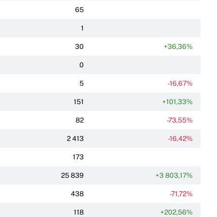
65
1
30
+36,36%
0
5
-16,67%
151
+101,33%
82
-73,55%
2 413
-16,42%
173
25 839
+3 803,17%
438
-71,72%
118
+202,56%