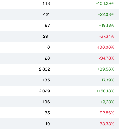
143
+104,29%
421
+22,03%
87
+19,18%
291
-67,34%
0
-100,00%
120
-34,78%
2 832
+89,56%
135
+17,39%
2 029
+150,18%
106
+9,28%
85
-92,86%
10
-83,33%