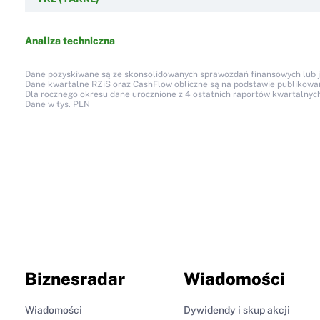
Analiza techniczna
Dane pozyskiwane są ze skonsolidowanych sprawozdań finansowych lub jed
Dane kwartalne RZiS oraz CashFlow obliczne są na podstawie publikow
Dla rocznego okresu dane urocznione z 4 ostatnich raportów kwartalnych
Dane w tys. PLN
Biznesradar
Wiadomości
Wiadomości
Dywidendy i skup akcji