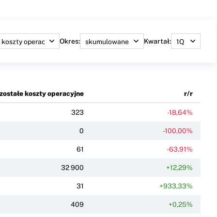
Okres:
Kwartał:
zostałe koszty operacyjne
r/r
323
-18,64%
0
-100,00%
61
-63,91%
32 900
+12,29%
31
+933,33%
409
+0,25%