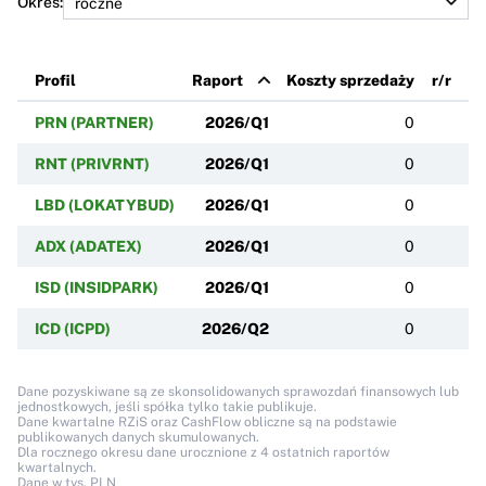
Okres:
Profil
Raport
Koszty sprzedaży
r/r
PRN (PARTNER)
2026/Q1
0
RNT (PRIVRNT)
2026/Q1
0
LBD (LOKATYBUD)
2026/Q1
0
ADX (ADATEX)
2026/Q1
0
ISD (INSIDPARK)
2026/Q1
0
ICD (ICPD)
2026/Q2
0
Dane pozyskiwane są ze skonsolidowanych sprawozdań finansowych lub
jednostkowych, jeśli spółka tylko takie publikuje.
Dane kwartalne RZiS oraz CashFlow obliczne są na podstawie
publikowanych danych skumulowanych.
Dla rocznego okresu dane urocznione z 4 ostatnich raportów
kwartalnych.
Dane w tys. PLN