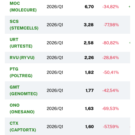
MOC
2026/Q1
6,70
-34,82%
+3
(MOLECURE)
SCS
2026/Q1
3,28
-77,98%
-
(STEMCELLS)
URT
2026/Q1
2,58
-80,82%
+2
(URTESTE)
RVU (RYVU)
2026/Q1
2,26
-28,84%
-
PTG
2026/Q1
1,82
-50,41%
-
(POLTREG)
GMT
2026/Q1
1,77
-42,54%
-
(GENOMTEC)
ONO
2026/Q1
1,63
-69,53%
-
(ONESANO)
CTX
2026/Q1
1,60
-57,59%
-2
(CAPTORTX)