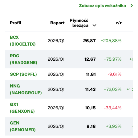
Zobacz opis wskaźnika
Płynność
Profil
Raport
r/r
bieżąca
BCX
2026/Q1
26,87
+205,88%
-
(BIOCELTIX)
RDG
2026/Q1
12,67
+75,97%
+14
(READGENE)
SCP (SCPFL)
2026/Q1
11,81
-9,61%
-
NNG
2026/Q1
11,43
+72,03%
+1 3
(NANOGROUP)
GX1
2026/Q1
10,15
-33,44%
+
(GENXONE)
GEN
2026/Q1
8,18
+3,93%
+4
(GENOMED)