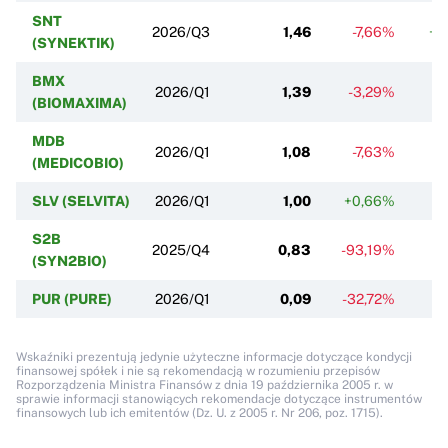
SNT
2026/Q3
1,46
-7,66%
+1
(SYNEKTIK)
BMX
2026/Q1
1,39
-3,29%
-
(BIOMAXIMA)
MDB
2026/Q1
1,08
-7,63%
-
(MEDICOBIO)
SLV (SELVITA)
2026/Q1
1,00
+0,66%
S2B
2025/Q4
0,83
-93,19%
(SYN2BIO)
PUR (PURE)
2026/Q1
0,09
-32,72%
-6
Wskaźniki prezentują jedynie użyteczne informacje dotyczące kondycji
finansowej spółek i nie są rekomendacją w rozumieniu przepisów
Rozporządzenia Ministra Finansów z dnia 19 października 2005 r. w
sprawie informacji stanowiących rekomendacje dotyczące instrumentów
finansowych lub ich emitentów (Dz. U. z 2005 r. Nr 206, poz. 1715).