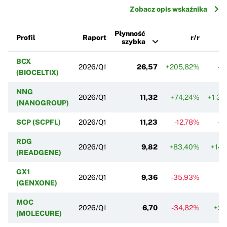
Zobacz opis wskaźnika
Płynność
Profil
Raport
r/r
szybka
BCX
2026/Q1
26,57
+205,82%
-3
(BIOCELTIX)
NNG
2026/Q1
11,32
+74,24%
+1 34
(NANOGROUP)
SCP (SCPFL)
2026/Q1
11,23
-12,78%
-1
RDG
2026/Q1
9,82
+83,40%
+14
(READGENE)
GX1
2026/Q1
9,36
-35,93%
+
(GENXONE)
MOC
2026/Q1
6,70
-34,82%
+39
(MOLECURE)