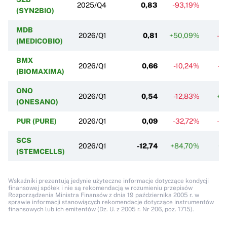
2025/Q4
0,83
-93,19%
(SYN2BIO)
MDB
2026/Q1
0,81
+50,09%
-2
(MEDICOBIO)
BMX
2026/Q1
0,66
-10,24%
-2
(BIOMAXIMA)
ONO
2026/Q1
0,54
-12,83%
+1
(ONESANO)
PUR (PURE)
2026/Q1
0,09
-32,72%
-6
SCS
2026/Q1
-12,74
+84,70%
+9
(STEMCELLS)
Wskaźniki prezentują jedynie użyteczne informacje dotyczące kondycji
finansowej spółek i nie są rekomendacją w rozumieniu przepisów
Rozporządzenia Ministra Finansów z dnia 19 października 2005 r. w
sprawie informacji stanowiących rekomendacje dotyczące instrumentów
finansowych lub ich emitentów (Dz. U. z 2005 r. Nr 206, poz. 1715).