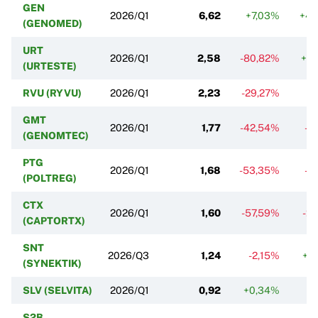
GEN
2026/Q1
6,62
+7,03%
+49
(GENOMED)
URT
2026/Q1
2,58
-80,82%
+2
(URTESTE)
RVU (RYVU)
2026/Q1
2,23
-29,27%
-
GMT
2026/Q1
1,77
-42,54%
-2
(GENOMTEC)
PTG
2026/Q1
1,68
-53,35%
-2
(POLTREG)
CTX
2026/Q1
1,60
-57,59%
-2
(CAPTORTX)
SNT
2026/Q3
1,24
-2,15%
+3
(SYNEKTIK)
SLV (SELVITA)
2026/Q1
0,92
+0,34%
-
S2B