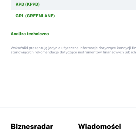
KPD (KPPD)
GRL (GREENLANE)
Analiza techniczna
Wskaźniki prezentują jedynie użyteczne informacje dotyczące kondycji fi
stanowiących rekomendacje dotyczące instrumentów finansowych lub ich em
Biznesradar
Wiadomości