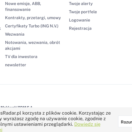
Nowe emisje, ABB,
Twoje alerty
finansowanie
Twoje portfele
Kontrakty, przetargi, umowy
Logowanie
Certyfikaty Turbo (ING N.V.)
k
Rejestracja
Wezwania
Notowania, wezwania, obrót
akcjami
TV dla inwestora
newsletter
Maklerski BDM S.A.
sRadar.pl korzysta z plików cookie. Korzystając ze
y wyrażasz zgodę na używanie cookie, zgodnie z
Rozu
lnymi ustawieniami przeglądarki.
Dowiedz się
j