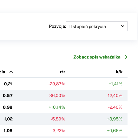
Pozycja:
Zobacz opis wskaźnika
cia
r/r
k/k
0,21
-29,87%
+1,41%
0,57
-36,00%
-12,40%
0,98
+10,14%
-2,40%
1,02
-5,89%
+3,95%
1,08
-3,22%
+0,66%