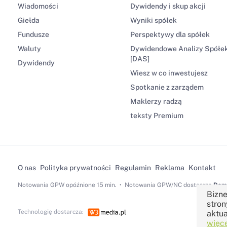
Wiadomości
Dywidendy i skup akcji
Giełda
Wyniki spółek
Fundusze
Perspektywy dla spółek
Waluty
Dywidendowe Analizy Spółe
[DAS]
Dywidendy
Wiesz w co inwestujesz
Spotkanie z zarządem
Maklerzy radzą
teksty Premium
O nas
Polityka prywatności
Regulamin
Reklama
Kontakt
Notowania GPW
opóźnione 15 min.
Notowania GPW/NC dostarcza
Dom 
Bizne
stron
Technologię dostarcza:
aktua
więce