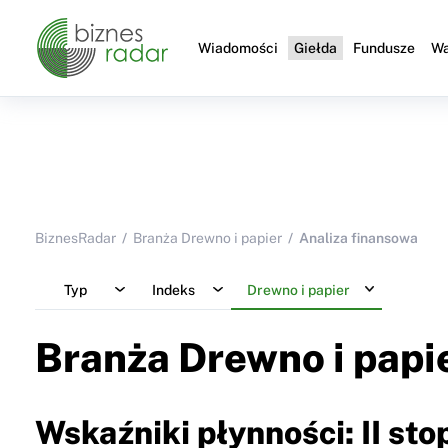
Wiadomości
Giełda
Fundusze
Wa
BiznesRadar
Branża Drewno i papier
Analiza finansowa
Typ
Indeks
Drewno i papier
Branża Drewno i papi
Wskaźniki płynności: II sto