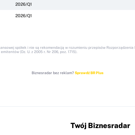
2026/Q1
2026/Q1
nansowej spółek i nie są rekomendacją w rozumieniu przepisów Rozporządzenia M
itentów (Dz. U. z 2005 r. Nr 206, poz. 1715).
Biznesradar bez reklam?
Sprawdź BR Plus
Twój Biznesradar