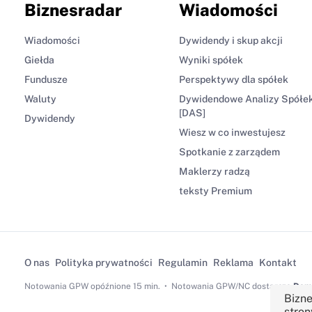
Biznesradar
Wiadomości
Wiadomości
Dywidendy i skup akcji
Giełda
Wyniki spółek
Fundusze
Perspektywy dla spółek
Waluty
Dywidendowe Analizy Spółe
[DAS]
Dywidendy
Wiesz w co inwestujesz
Spotkanie z zarządem
Maklerzy radzą
teksty Premium
O nas
Polityka prywatności
Regulamin
Reklama
Kontakt
Notowania GPW
opóźnione 15 min.
Notowania GPW/NC dostarcza
Dom 
Bizne
stron