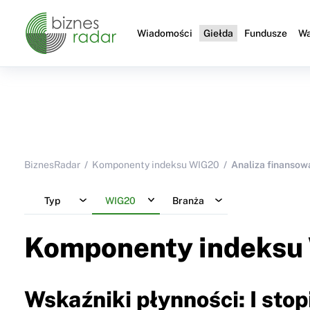
Wiadomości
Giełda
Fundusze
Wa
BiznesRadar
Komponenty indeksu WIG20
Analiza finansow
Typ
WIG20
Branża
Komponenty indeksu
Wskaźniki płynności: I stop