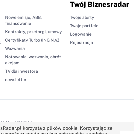
Twój Biznesradar
Nowe emisje, ABB,
Twoje alerty
finansowanie
Twoje portfele
Kontrakty, przetargi, umowy
Logowanie
Certyfikaty Turbo (ING N.V.)
k
Rejestracja
Wezwania
Notowania, wezwania, obrót
akcjami
TV dla inwestora
newsletter
Maklerski BDM S.A.
sRadar.pl korzysta z plików cookie. Korzystając ze
y wyrażasz zgodę na używanie cookie, zgodnie z