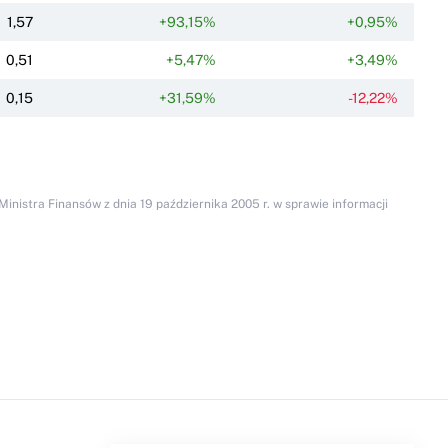
1,57
+93,15%
+0,95%
0,51
+5,47%
+3,49%
0,15
+31,59%
-12,22%
inistra Finansów z dnia 19 października 2005 r. w sprawie informacji