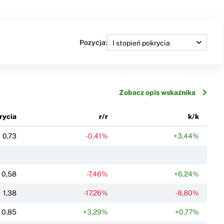
Pozycja:
Zobacz opis wskaźnika
rycia
r/r
k/k
0,73
-0,41%
+3,44%
0,58
-7,46%
+6,24%
1,38
-17,26%
-8,80%
0,85
+3,29%
+0,77%