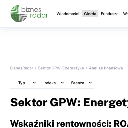
Wiadomości
Giełda
Fundusze
Wa
BiznesRadar
Sektor GPW: Energetyka
Analiza finansowa
Typ
Indeks
Branża
Sektor GPW: Energet
Wskaźniki rentowności: R