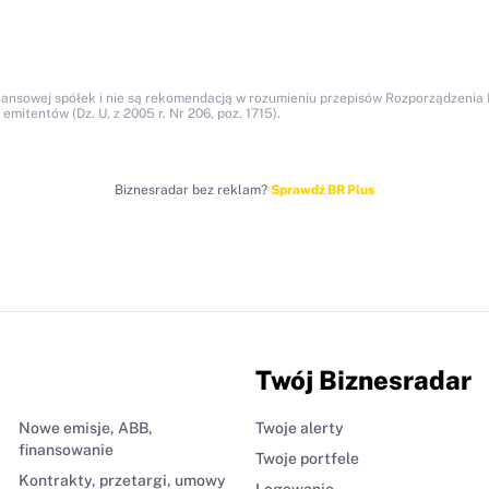
nansowej spółek i nie są rekomendacją w rozumieniu przepisów Rozporządzenia M
itentów (Dz. U. z 2005 r. Nr 206, poz. 1715).
Biznesradar bez reklam?
Sprawdź BR Plus
Twój Biznesradar
Nowe emisje, ABB,
Twoje alerty
finansowanie
Twoje portfele
Kontrakty, przetargi, umowy
Logowanie