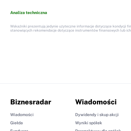
Analiza techniczna
Wskaźniki prezentują jedynie użyteczne informacje dotyczące kondycji fi
stanowiących rekomendacje dotyczące instrumentów finansowych lub ich em
Biznesradar
Wiadomości
Wiadomości
Dywidendy i skup akcji
Giełda
Wyniki spółek
Fundusze
Perspektywy dla spółek