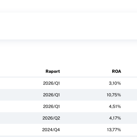
Raport
ROA
2026/Q1
3,10%
2026/Q1
10,75%
2026/Q1
4,51%
2026/Q2
4,17%
2024/Q4
13,77%