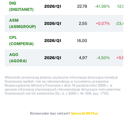
DIG
2026/Q1
22,78
-41,36%
-12,9
(DIGITANET)
ASM
2026/Q1
2,55
+0,07%
-23,4
(ASMGROUP)
CPL
2026/Q1
16,00
(COMPERIA)
AGO
2026/Q1
4,97
-4,50%
+9,6
(AGORA)
Wskaźniki prezentują jedynie użyteczne informacje dotyczące kondycji
finansowej spółek i nie są rekomendacją w rozumieniu przepisów
Rozporządzenia Ministra Finansów z dnia 19 października 2005 r. w
sprawie informacji stanowiących rekomendacje dotyczące instrumentów
finansowych lub ich emitentów (Dz. U. z 2005 r. Nr 206, poz. 1715).
Biznesradar bez reklam?
Sprawdź BR Plus