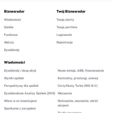
Biznesradar
Twój Biznesradar
Wiadomości
Twoje alerty
Giełda
Twoje portfele
Fundusze
Logowanie
Waluty
Rejestracja
Dywidendy
Wiadomości
Dywidendy i skup akcji
Nowe emisje, ABB, finansowanie
Wyniki spółek
Kontrakty, przetargi, umowy
Perspektywy dla spółek
Certyfikaty Turbo (ING N.V.)
Dywidendowe Analizy Spółek [DAS]
Wezwania
Wiesz w co inwestujesz
Notowania, wezwania, obrót
akcjami
Spotkanie z zarządem
TV dla inwestora