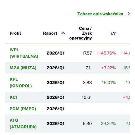
Zobacz opis wskaźnika
Cena /
Profil
Raport
Zysk
r/r
k
operacyjny
WPL
2026/Q1
17,57
+145,76%
+14,4
(WIRTUALNA)
MZA (MUZA)
2026/Q1
7,11
+3,22%
-15,8
KPL
2026/Q1
3,83
-16,01%
-1,8
(KINOPOL)
KCI
2026/Q1
10,61
+4,5
PGM (PMPG)
2026/Q1
ATG
2026/Q1
6,30
-29,37%
-2,6
(ATMGRUPA)