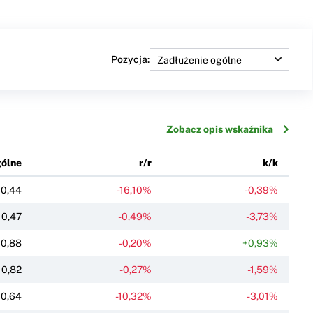
Pozycja:
Zobacz opis wskaźnika
gólne
r/r
k/k
0,44
-16,10%
-0,39%
0,47
-0,49%
-3,73%
0,88
-0,20%
+0,93%
0,82
-0,27%
-1,59%
0,64
-10,32%
-3,01%