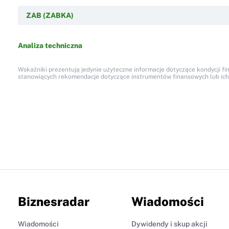
ZAB (ZABKA)
Analiza techniczna
Wskaźniki prezentują jedynie użyteczne informacje dotyczące kondycji fi
stanowiących rekomendacje dotyczące instrumentów finansowych lub ich em
Biznesradar
Wiadomości
Wiadomości
Dywidendy i skup akcji