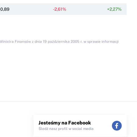
0,89
-2,61%
+2,27%
inistra Finansów z dnia 19 października 2005 r. w sprawie informacji
Jesteśmy na Facebook
Śledź nasz profil w social media