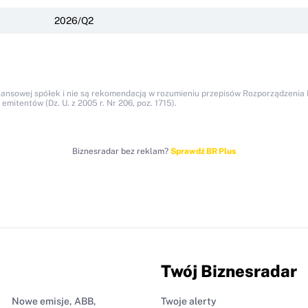
2026/Q2
nansowej spółek i nie są rekomendacją w rozumieniu przepisów Rozporządzenia M
itentów (Dz. U. z 2005 r. Nr 206, poz. 1715).
Biznesradar bez reklam?
Sprawdź BR Plus
Twój Biznesradar
Nowe emisje, ABB,
Twoje alerty