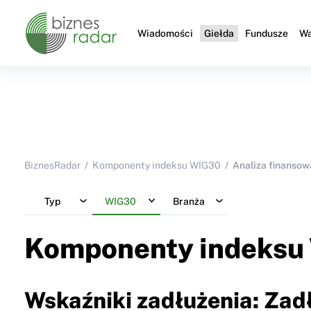
Wiadomości
Giełda
Fundusze
Wa
BiznesRadar
Komponenty indeksu WIG30
Analiza finansow
Typ
WIG30
Branża
Komponenty indeksu
Wskaźniki zadłużenia: Zad