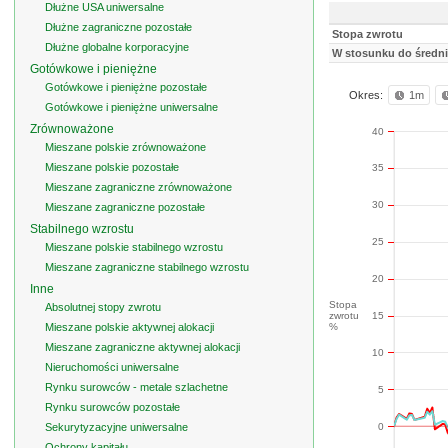
Dłużne USA uniwersalne
Dłużne zagraniczne pozostałe
Stopa zwrotu
Dłużne globalne korporacyjne
W stosunku do średnie
Gotówkowe i pieniężne
Gotówkowe i pieniężne pozostałe
Okres:
1m
Gotówkowe i pieniężne uniwersalne
Zrównoważone
40
Mieszane polskie zrównoważone
Mieszane polskie pozostałe
35
Mieszane zagraniczne zrównoważone
30
Mieszane zagraniczne pozostałe
Stabilnego wzrostu
25
Mieszane polskie stabilnego wzrostu
Mieszane zagraniczne stabilnego wzrostu
20
Inne
Stopa
Absolutnej stopy zwrotu
zwrotu
15
Mieszane polskie aktywnej alokacji
%
Mieszane zagraniczne aktywnej alokacji
10
Nieruchomości uniwersalne
Rynku surowców - metale szlachetne
5
Rynku surowców pozostałe
0
Sekurytyzacyjne uniwersalne
Ochrony kapitału