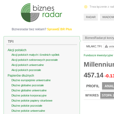
Trwa łączenie z ra
RADAR
WIADOM
Biznesradar bez reklam?
Sprawdź BR Plus
BiznesRadar.pl korzy
TFI
MILAKC.TFI:
usta
Akcji polskich
Akcji polskich małych i średnich spółek
Fundusze inwestycyjne TF
Akcji polskich sektorowych pozostałe
Millenniu
Akcji polskich uniwersalne
Akcji polskich pozostałe
457.14
-0.1
Papierów dłużnych
Dłużne europejskie uniwersalne
Dłużne globalne pozostałe
PROFIL
ANAL
Dłużne globalne uniwersalne
WYKRES
STOPA 
Dłużne polskie korporacyjne
Dłużne polskie papiery skarbowe
Dłużne polskie pozostałe
Dłużne polskie uniwersalne