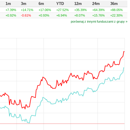
1m
3m
6m
YTD
12m
24m
36m
+7.39%
+14.71%
+17.06%
+27.52%
+35.39%
+64.39%
+88.05%
+0.92%
-0.61%
+0.93%
+6.94%
+8.07%
+15.76%
+22.30%
porównaj z innymi funduszami z grupy »