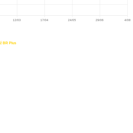
12/03
17/04
24/05
29/06
4/08
ź BR Plus