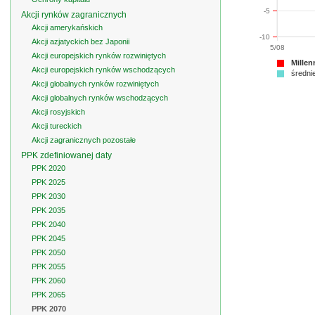
-5
Akcji rynków zagranicznych
Akcji amerykańskich
-10
Akcji azjatyckich bez Japonii
5/08
Akcji europejskich rynków rozwiniętych
Millen
Akcji europejskich rynków wschodzących
średnie
Akcji globalnych rynków rozwiniętych
Akcji globalnych rynków wschodzących
Akcji rosyjskich
Akcji tureckich
Akcji zagranicznych pozostałe
PPK zdefiniowanej daty
PPK 2020
PPK 2025
PPK 2030
PPK 2035
PPK 2040
PPK 2045
PPK 2050
PPK 2055
PPK 2060
PPK 2065
PPK 2070