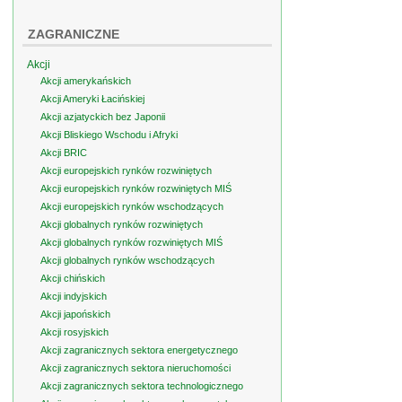
ZAGRANICZNE
Akcji
Akcji amerykańskich
Akcji Ameryki Łacińskiej
Akcji azjatyckich bez Japonii
Akcji Bliskiego Wschodu i Afryki
Akcji BRIC
Akcji europejskich rynków rozwiniętych
Akcji europejskich rynków rozwiniętych MIŚ
Akcji europejskich rynków wschodzących
Akcji globalnych rynków rozwiniętych
Akcji globalnych rynków rozwiniętych MIŚ
Akcji globalnych rynków wschodzących
Akcji chińskich
Akcji indyjskich
Akcji japońskich
Akcji rosyjskich
Akcji zagranicznych sektora energetycznego
Akcji zagranicznych sektora nieruchomości
Akcji zagranicznych sektora technologicznego