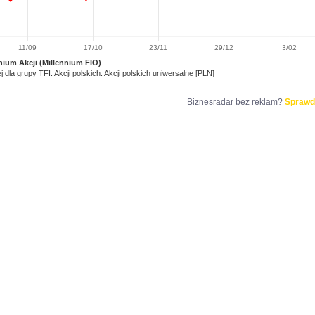
11/09
17/10
23/11
29/12
3/02
nium Akcji (Millennium FIO)
j dla grupy TFI: Akcji polskich: Akcji polskich uniwersalne [PLN]
Biznesradar bez reklam?
Sprawd