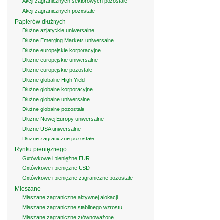
Akcji zagranicznych sektorowych pozostałe
Akcji zagranicznych pozostałe
Papierów dłużnych
Dłużne azjatyckie uniwersalne
Dłużne Emerging Markets uniwersalne
Dłużne europejskie korporacyjne
Dłużne europejskie uniwersalne
Dłużne europejskie pozostałe
Dłużne globalne High Yield
Dłużne globalne korporacyjne
Dłużne globalne uniwersalne
Dłużne globalne pozostałe
Dłużne Nowej Europy uniwersalne
Dłużne USA uniwersalne
Dłużne zagraniczne pozostałe
Rynku pieniężnego
Gotówkowe i pieniężne EUR
Gotówkowe i pieniężne USD
Gotówkowe i pieniężne zagraniczne pozostałe
Mieszane
Mieszane zagraniczne aktywnej alokacji
Mieszane zagraniczne stabilnego wzrostu
Mieszane zagraniczne zrównoważone