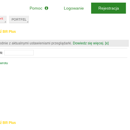
Pomoc
Logowanie
Rejestracja
PORTFEL
ź BR Plus
odnie z aktualnymi ustawieniami przeglądarki.
Dowiedz się więcej.
[x]
il:
zwrotu
ź BR Plus