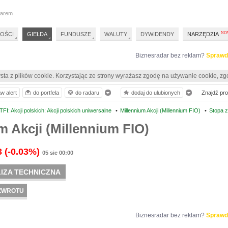
darem
OŚCI
GIEŁDA
FUNDUSZE
WALUTY
DYWIDENDY
NARZĘDZIA
Biznesradar bez reklam?
Sprawd
sta z plików cookie. Korzystając ze strony wyrażasz zgodę na używanie cookie, zg
w alert
do portfela
do radaru
dodaj do ulubionych
Znajdź prof
I: Akcji polskich: Akcji polskich uniwersalne
•
Millennium Akcji (Millennium FIO)
•
Stopa 
m Akcji (Millennium FIO)
3
(-0.03%)
05 sie 00:00
IZA TECHNICZNA
ZWROTU
Biznesradar bez reklam?
Sprawd