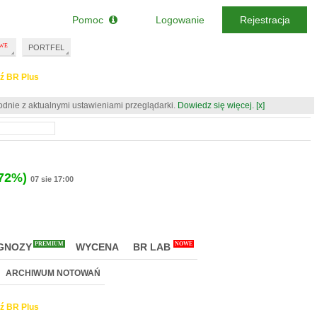
Pomoc
Logowanie
Rejestracja
PORTFEL
ź BR Plus
odnie z aktualnymi ustawieniami przeglądarki.
Dowiedz się więcej.
[x]
.72%)
07 sie 17:00
PREMIUM
NOWE
GNOZY
WYCENA
BR LAB
ARCHIWUM NOTOWAŃ
ź BR Plus