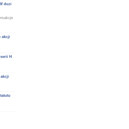
PW duzi
ansakcje
 akcji
serii H
akcji
tatutu