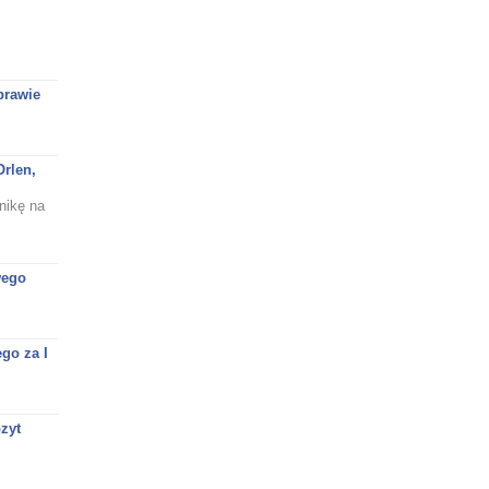
prawie
rlen,
nikę na
wego
go za I
zyt