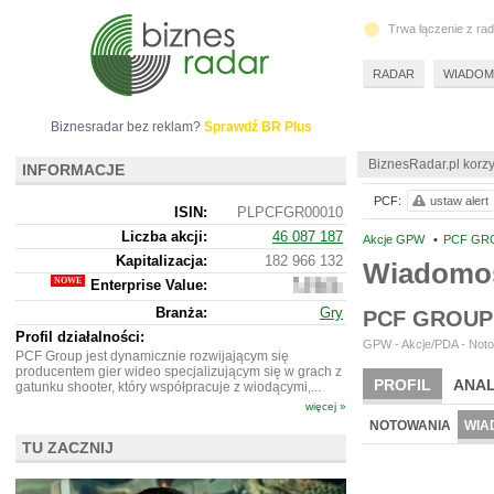
Trwa łączenie z ra
RADAR
WIADOM
Biznesradar bez reklam?
Sprawdź BR Plus
BiznesRadar.pl korzy
INFORMACJE
PCF:
ustaw alert
ISIN:
PLPCFGR00010
Liczba akcji:
46 087 187
Akcje GPW
•
PCF GRO
Kapitalizacja:
182 966 132
Wiadomo
Enterprise Value:
199
040
Branża:
Gry
PCF GROUP
132
Profil działalności:
GPW - Akcje/PDA - Noto
PCF Group jest dynamicznie rozwijającym się
producentem gier wideo specjalizującym się w grach z
PROFIL
ANAL
gatunku shooter, który współpracuje z wiodącymi,...
więcej »
NOTOWANIA
WIA
TU ZACZNIJ