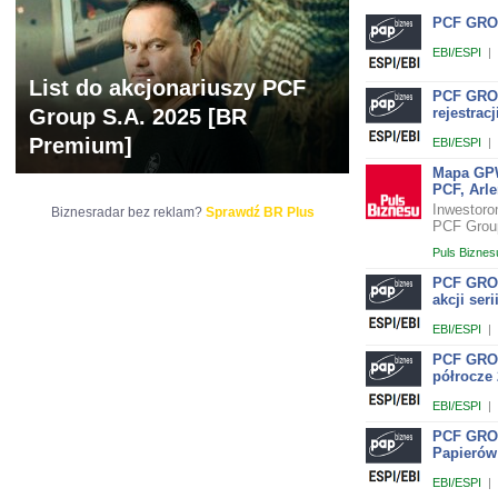
PCF GROU
EBI/ESPI
|
List do akcjonariuszy PCF
PCF GROU
Group S.A. 2025 [BR
rejestracj
Premium]
EBI/ESPI
|
Mapa GPW
PCF, Arle
Inwestoro
Biznesradar bez reklam?
Sprawdź BR Plus
PCF Group
Puls Biznes
PCF GROU
akcji seri
EBI/ESPI
|
PCF GROU
półrocze 
EBI/ESPI
|
PCF GROUP
Papierów
EBI/ESPI
|