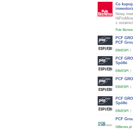
Co kupuj
inwestor
Nowy inwe
HiProMine
z ostatnic
Puls Biznes
PCF GROU
PCF Grou
EBI/ESPI
|
PCF GROUP
Spółki
EBI/ESPI
|
PCF GROU
EBI/ESPI
|
PCF GROU
Spółki
EBI/ESPI
|
PCF Group
ISBiznes.pl