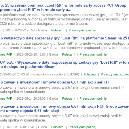
: 25 września premiera „Lost Rift” w formule early access PCF Group: 
premiera „Lost Rift” w formule early a...
 poinformował, że datą rozpoczęcia sprzedaży najnowszej gry „Lost Rift” (w
d nazwą kodową Victoria), w formule wczesnego dostępu (early access), jest
2025 roku. Gra będzie dostępna na platformie Steam.
u
|
2025-08-20 22:26:58
| Giełda
|
Polecam!
|
Przeczytam później
 wyznaczyło datę sprzedaży gry "Lost Rift" na platformie Steam na 25 
 wyznaczyło datę sprzedaży gry "Lost Rift" w formule wczesnego dostępu (e
a platformie Steam na 25 września - poinformował producent gier w komunika
znes PAP
|
2025-08-20 20:45:08
| Giełda
|
Polecam!
|
Przeczytam później
P S.A. - Wyznaczenie daty rozpoczęcia sprzedaży gry "Lost Rift" w fo
o dostępu na platformie Steam
2025-08-20 20:03:20
| Komunikaty ze spółek (EBI/ESPI)
|
Polecam!
|
Przeczytam później
 zawarł z inwestorami umowy objęcia 6,67 mln akcji serii H
 zawarł z inwestorami umowy objęcia 6,67 mln akcji nowej emisji serii H -
wała spółka w komunikacie.
znes PAP
|
2025-08-14 20:25:00
| Giełda
|
Polecam!
|
Przeczytam później
p zawarł z inwestorami umowy objęcia 6,67 mln akcji PCF Group zawarł
ami umowy objęcia 6,67 mln akcji
 zawarł z inwestorami umowy objęcia 6,67 mln akcji nowej emisji serii H,
wała spółka w komunikacie.
u
|
2025-08-14 18:55:41
| Giełda
|
Polecam!
|
Przeczytam później