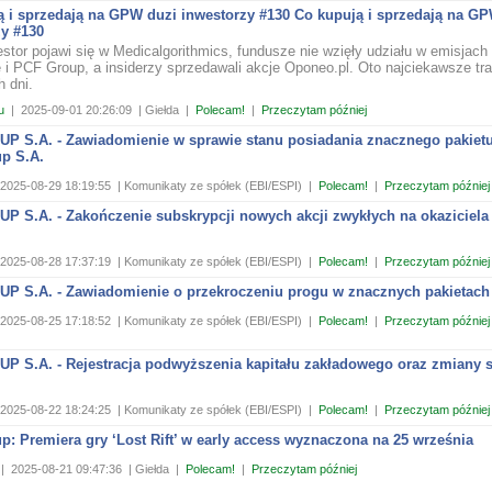
ą i sprzedają na GPW duzi inwestorzy #130 Co kupują i sprzedają na G
zy #130
stor pojawi się w Medicalgorithmics, fundusze nie wzięły udziału w emisjach
 i PCF Group, a insiderzy sprzedawali akcje Oponeo.pl. Oto najciekawsze tr
h dni.
u
|
2025-09-01 20:26:09
| Giełda
|
Polecam!
|
Przeczytam później
P S.A. - Zawiadomienie w sprawie stanu posiadania znacznego pakietu
p S.A.
2025-08-29 18:19:55
| Komunikaty ze spółek (EBI/ESPI)
|
Polecam!
|
Przeczytam później
 S.A. - Zakończenie subskrypcji nowych akcji zwykłych na okaziciela 
2025-08-28 17:37:19
| Komunikaty ze spółek (EBI/ESPI)
|
Polecam!
|
Przeczytam później
P S.A. - Zawiadomienie o przekroczeniu progu w znacznych pakietach 
2025-08-25 17:18:52
| Komunikaty ze spółek (EBI/ESPI)
|
Polecam!
|
Przeczytam później
P S.A. - Rejestracja podwyższenia kapitału zakładowego oraz zmiany s
2025-08-22 18:24:25
| Komunikaty ze spółek (EBI/ESPI)
|
Polecam!
|
Przeczytam później
: Premiera gry ‘Lost Rift’ w early access wyznaczona na 25 września
|
2025-08-21 09:47:36
| Giełda
|
Polecam!
|
Przeczytam później