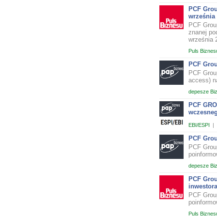
PCF Group
września 
PCF Group
znanej po
września 
Puls Biznes
PCF Group
PCF Group
access) n
depesze Bi
PCF GROU
wczesneg
EBI/ESPI
|
PCF Group
PCF Group
poinformo
depesze Bi
PCF Grou
inwestor
PCF Group
poinformo
Puls Biznes