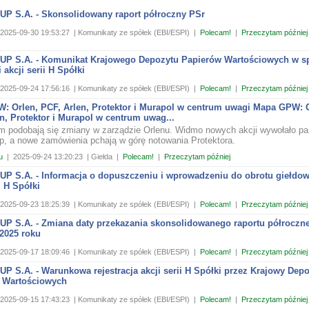
P S.A. - Skonsolidowany raport półroczny PSr
2025-09-30 19:53:27
| Komunikaty ze spółek (EBI/ESPI)
|
Polecam!
|
Przeczytam później
P S.A. - Komunikat Krajowego Depozytu Papierów Wartościowych w s
i akcji serii H Spółki
2025-09-24 17:56:16
| Komunikaty ze spółek (EBI/ESPI)
|
Polecam!
|
Przeczytam później
: Orlen, PCF, Arlen, Protektor i Murapol w centrum uwagi Mapa GPW: O
n, Protektor i Murapol w centrum uwag...
m podobają się zmiany w zarządzie Orlenu. Widmo nowych akcji wywołało pa
, a nowe zamówienia pchają w górę notowania Protektora.
u
|
2025-09-24 13:20:23
| Giełda
|
Polecam!
|
Przeczytam później
P S.A. - Informacja o dopuszczeniu i wprowadzeniu do obrotu giełdo
i H Spółki
2025-09-23 18:25:39
| Komunikaty ze spółek (EBI/ESPI)
|
Polecam!
|
Przeczytam później
P S.A. - Zmiana daty przekazania skonsolidowanego raportu półroczne
2025 roku
2025-09-17 18:09:46
| Komunikaty ze spółek (EBI/ESPI)
|
Polecam!
|
Przeczytam później
 S.A. - Warunkowa rejestracja akcji serii H Spółki przez Krajowy Depo
 Wartościowych
2025-09-15 17:43:23
| Komunikaty ze spółek (EBI/ESPI)
|
Polecam!
|
Przeczytam później