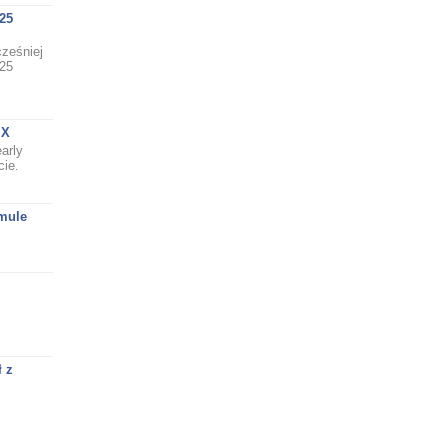
25
cześniej
 25
IX
arly
cie.
rmule
 z