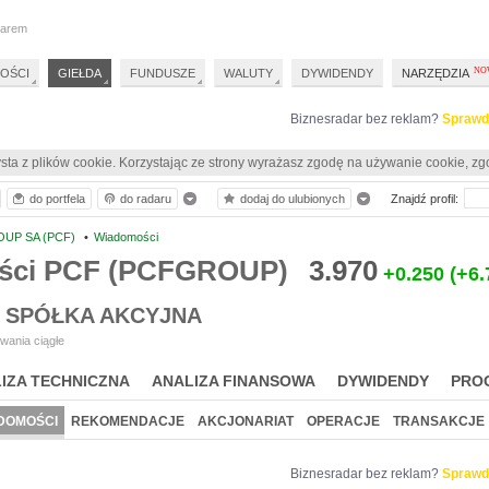
darem
OŚCI
GIEŁDA
FUNDUSZE
WALUTY
DYWIDENDY
NARZĘDZIA
Biznesradar bez reklam?
Sprawd
sta z plików cookie. Korzystając ze strony wyrażasz zgodę na używanie cookie, zg
do portfela
do radaru
dodaj do ulubionych
Znajdź profil:
UP SA (PCF)
•
Wiadomości
ści PCF (PCFGROUP)
3.970
+0.250
(+6
 SPÓŁKA AKCYJNA
wania ciągłe
IZA TECHNICZNA
ANALIZA FINANSOWA
DYWIDENDY
PRO
DOMOŚCI
REKOMENDACJE
AKCJONARIAT
OPERACJE
TRANSAKCJE
Biznesradar bez reklam?
Sprawd