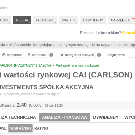
darem
OŚCI
GIEŁDA
FUNDUSZE
WALUTY
DYWIDENDY
NARZĘDZIA
Biznesradar bez reklam?
Sprawd
sta z plików cookie. Korzystając ze strony wyrażasz zgodę na używanie cookie, zg
do portfela
do radaru
dodaj do ulubionych
Znajdź profil:
ARLSON INVESTMENTS SA (CAI)
•
Wskaźniki wartości rynkowej
i wartości rynkowej CAI (CARLSON)
NVESTMENTS SPÓŁKA AKCYJNA
- Notowania jednolite z dwoma fixingami
2.40
Otwarcia:
(0.00%)
05 sie 13:30
IZA TECHNICZNA
ANALIZA FINANSOWA
DYWIDENDY
WYC
OWE
WSKAŹNIKI
RATING