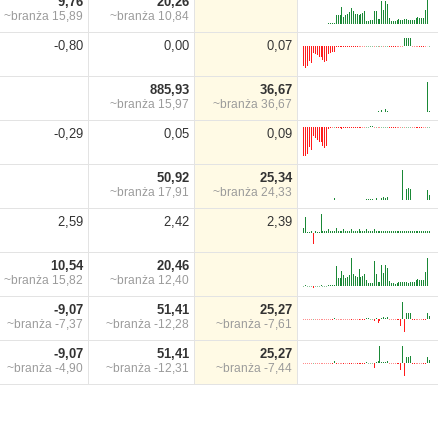
9,76
20,26
~branża
15,89
~branża
10,84
-0,80
0,00
0,07
885,93
36,67
~branża
15,97
~branża
36,67
-0,29
0,05
0,09
50,92
25,34
~branża
17,91
~branża
24,33
2,59
2,42
2,39
10,54
20,46
~branża
15,82
~branża
12,40
-9,07
51,41
25,27
~branża
-7,37
~branża
-12,28
~branża
-7,61
-9,07
51,41
25,27
~branża
-4,90
~branża
-12,31
~branża
-7,44