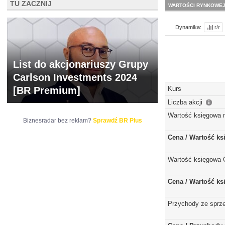
TU ZACZNIJ
WARTOŚCI RYNKOWE
Dynamika:
r/r
List do akcjonariuszy Grupy
Carlson Investments 2024
[BR Premium]
Kurs
Liczba akcji
Wartość księgowa 
Biznesradar bez reklam?
Sprawdź BR Plus
Cena / Wartość k
Wartość księgowa 
Cena / Wartość k
Przychody ze sprz