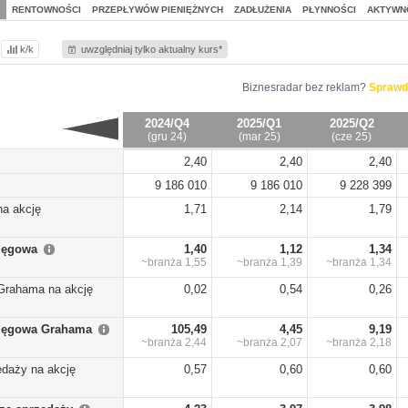
J
RENTOWNOŚCI
PRZEPŁYWÓW PIENIĘŻNYCH
ZADŁUŻENIA
PŁYNNOŚCI
AKTYWN
k/k
uwzględniaj tylko aktualny kurs*
Biznesradar bez reklam?
Sprawd
2024/Q4
2025/Q1
2025/Q2
(gru 24)
(mar 25)
(cze 25)
2,40
2,40
2,40
9 186 010
9 186 010
9 228 399
na akcję
1,71
2,14
1,79
sięgowa
1,40
1,12
1,34
~branża
1,55
~branża
1,39
~branża
1,34
Grahama na akcję
0,02
0,54
0,26
sięgowa Grahama
105,49
4,45
9,19
~branża
2,44
~branża
2,07
~branża
2,18
edaży na akcję
0,57
0,60
0,60