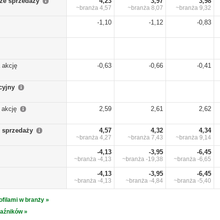
ze sprzedaży
4,23
3,97
3,98
~branża
4,57
~branża
8,07
~branża
9,32
-1,10
-1,12
-0,83
 akcję
-0,63
-0,66
-0,41
cyjny
 akcję
2,59
2,61
2,62
 sprzedaży
4,57
4,32
4,34
~branża
4,27
~branża
7,43
~branża
9,14
-4,13
-3,95
-6,45
~branża
-4,13
~branża
-19,38
~branża
-6,65
-4,13
-3,95
-6,45
~branża
-4,13
~branża
-4,84
~branża
-5,40
ofilami w branży »
kaźników »