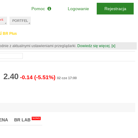
Pomoc
Logowanie
Rejestracja
PORTFEL
ź BR Plus
odnie z aktualnymi ustawieniami przeglądarki.
Dowiedz się więcej.
[x]
2.40
-0.14
(-5.51%)
02 cze 17:00
NOWE
ENA
BR LAB