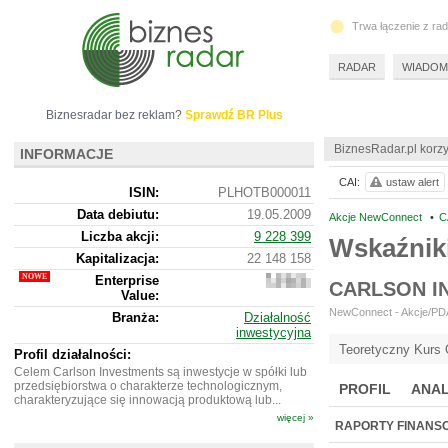
Trwa łączenie z ra
RADAR
WIADOM
Biznesradar bez reklam?
Sprawdź BR Plus
BiznesRadar.pl korzy
INFORMACJE
CAI:
ustaw alert
ISIN:
PLHOTB000011
Data debiutu:
19.05.2009
Akcje NewConnect
•
C
Liczba akcji:
9 228 399
Wskaźnik
Kapitalizacja:
22 148 158
Enterprise
22
CARLSON I
Value:
089
158
NewConnect - Akcje/PDA 
Branża:
Działalność
inwestycyjna
Teoretyczny Kurs 
Profil działalności:
Celem Carlson Investments są inwestycje w spółki lub
przedsiębiorstwa o charakterze technologicznym,
PROFIL
ANAL
charakteryzujące się innowacją produktową lub...
więcej »
RAPORTY FINANS