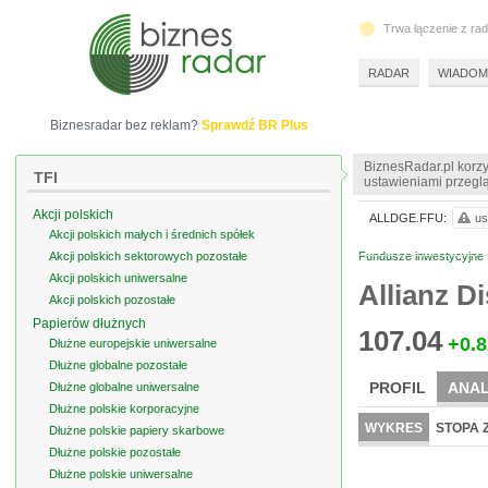
Trwa łączenie z ra
RADAR
WIADOM
Biznesradar bez reklam?
Sprawdź BR Plus
BiznesRadar.pl korzy
TFI
ustawieniami przeglą
Akcji polskich
ALLDGE.FFU:
us
Akcji polskich małych i średnich spółek
Akcji polskich sektorowych pozostałe
Fundusze inwestycyjne
Akcji polskich uniwersalne
Allianz D
Akcji polskich pozostałe
Papierów dłużnych
107.04
+0.8
Dłużne europejskie uniwersalne
Dłużne globalne pozostałe
PROFIL
ANAL
Dłużne globalne uniwersalne
Dłużne polskie korporacyjne
WYKRES
STOPA 
Dłużne polskie papiery skarbowe
Dłużne polskie pozostałe
Dłużne polskie uniwersalne