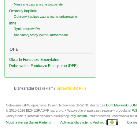
Mieszane zagraniczne pozostałe
Ochrony kapitału
Ochrony kapitału zagraniczne uniwersalne
Inne
Rynku surowców
Absolutnej stopy zwrotu uniwersalne
OFE
Otwarte Fundusze Emerytalne
Dobrowolne Fundusze Emerytalne (DFE)
Biznesradar bez reklam?
Sprawdź BR Plus
Notowania GPW opóźnione 15 min.
Notowania GPW/NC dostarcza
Dom Maklerski BDM 
© 2010-2026 BIZNESRADAR sp. z o.o. • Wszystkie prawa zastrzeżone • produkcja:
W3
Korzystanie z serwisu oznacza akceptację
regulaminu
. Prezentowanie kwotowania nie m
Mobilna wersja BiznesRadar.pl
Aplikacja dla systemu Android
Dla wła