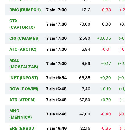
BMC (BUMECH)
7 sie 17:00
17,12
-0,38
(-2,1
CTX
7 sie 17:00
70,00
0,00
(0,0
(CAPTORTX)
CIG (CIGAMES)
7 sie 17:00
2,580
+0,005
(+0,1
ATC (ARCTIC)
7 sie 17:00
6,84
-0,01
(-0,1
MSZ
7 sie 17:00
6,59
+0,17
(+2,6
(MOSTALZAB)
INPT (INPOST)
7 sie 16:54
66,85
+0,20
(+0,3
BOW (BOWIM)
7 sie 16:48
8,46
+0,10
(+1,2
ATR (ATREM)
7 sie 16:48
62,50
+0,70
(+1,1
MNC
7 sie 16:48
42,00
-0,40
(-0,9
(MENNICA)
ERB (ERBUD)
7 sie 16:46
22,15
-0,35
(-1,5