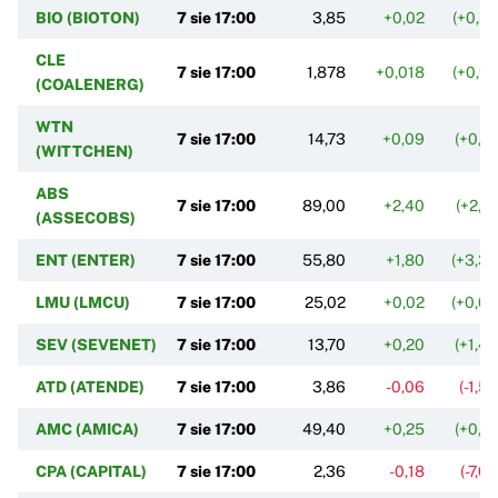
BIO (BIOTON)
7 sie 17:00
3,85
+0,02
(+0,5
CLE
7 sie 17:00
1,878
+0,018
(+0,9
(COALENERG)
WTN
7 sie 17:00
14,73
+0,09
(+0,6
(WITTCHEN)
ABS
7 sie 17:00
89,00
+2,40
(+2,7
(ASSECOBS)
ENT (ENTER)
7 sie 17:00
55,80
+1,80
(+3,3
LMU (LMCU)
7 sie 17:00
25,02
+0,02
(+0,0
SEV (SEVENET)
7 sie 17:00
13,70
+0,20
(+1,4
ATD (ATENDE)
7 sie 17:00
3,86
-0,06
(-1,5
AMC (AMICA)
7 sie 17:00
49,40
+0,25
(+0,5
CPA (CAPITAL)
7 sie 17:00
2,36
-0,18
(-7,0