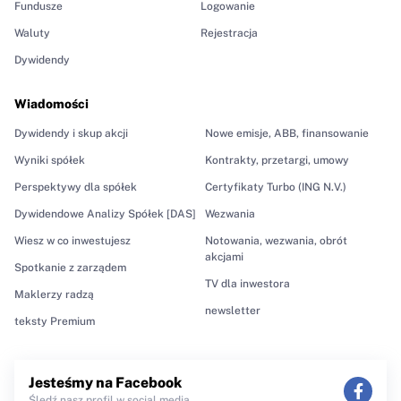
Fundusze
Logowanie
Waluty
Rejestracja
Dywidendy
Wiadomości
Dywidendy i skup akcji
Nowe emisje, ABB, finansowanie
Wyniki spółek
Kontrakty, przetargi, umowy
Perspektywy dla spółek
Certyfikaty Turbo (ING N.V.)
Dywidendowe Analizy Spółek [DAS]
Wezwania
Wiesz w co inwestujesz
Notowania, wezwania, obrót
akcjami
Spotkanie z zarządem
TV dla inwestora
Maklerzy radzą
newsletter
teksty Premium
Jesteśmy na Facebook
Śledź nasz profil w social media