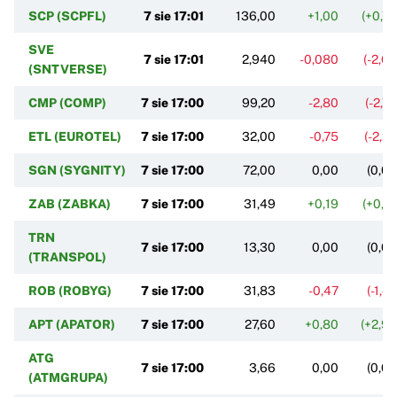
SCP (SCPFL)
7 sie 17:01
136,00
+1,00
(+0,7
SVE
7 sie 17:01
2,940
-0,080
(-2,6
(SNTVERSE)
CMP (COMP)
7 sie 17:00
99,20
-2,80
(-2,7
ETL (EUROTEL)
7 sie 17:00
32,00
-0,75
(-2,2
SGN (SYGNITY)
7 sie 17:00
72,00
0,00
(0,0
ZAB (ZABKA)
7 sie 17:00
31,49
+0,19
(+0,6
TRN
7 sie 17:00
13,30
0,00
(0,0
(TRANSPOL)
ROB (ROBYG)
7 sie 17:00
31,83
-0,47
(-1,4
APT (APATOR)
7 sie 17:00
27,60
+0,80
(+2,9
ATG
7 sie 17:00
3,66
0,00
(0,0
(ATMGRUPA)