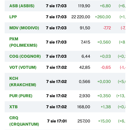
ASB (ASBIS)
7 sie 17:03
119,90
+6,80
(+6,0
LPP
7 sie 17:03
22 220,00
+260,00
(+1,1
MDV (MODIVO)
7 sie 17:03
91,50
-7,72
(-7,7
PXM
7 sie 17:03
7,415
+0,560
(+8,1
(POLIMEXMS)
COG (COGNOR)
7 sie 17:03
6,44
+0,03
(+0,3
VOT (VOTUM)
7 sie 17:02
42,85
-0,65
(-1,4
KCH
7 sie 17:02
0,566
+0,030
(+5,6
(KRAKCHEM)
PUR (PURE)
7 sie 17:02
2,930
+0,350
(+13,5
XTB
7 sie 17:02
168,00
+1,38
(+0,8
CRQ
7 sie 17:01
257,00
+15,00
(+6,2
(CRQUANTUM)