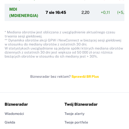
MDI
7 sie 16:45
2,20
+0,11
(+5,2
(MDIENERGIA)
* Mediana obrotów jest obliczana z uwzględnienie aktualnego czasu
trwania sesji giełdowej.
** Dynamika obrotów akcji GPW i NewConnect w bieżącej sesji giełdowej
w stosunku do mediany obrotów z ostatnich 30 dni.
W statystykach uwzględniane są jedynie spółki których mediana obrotów
dziennych z ostatnich 30 dni jest większa od 50 000 zł oraz różnica
bieżących obrotów w stosunku do ich mediany jest > 30%.
Biznesradar bez reklam?
Sprawdź BR Plus
Biznesradar
Twój Biznesradar
Wiadomości
Twoje alerty
Giełda
Twoje portfele