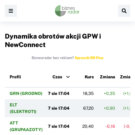
Dynamika obrotów akcji GPW i
NewConnect
Biznesradar bez reklam?
Sprawdź BR Plus
Profil
Czas
Kurs
Zmiana
Zmian
GRN (GRODNO)
7 sie 17:04
18,35
+0,35
(+1,9
ELT
7 sie 17:04
67,20
+0,90
(+1,3
(ELEKTROTI)
ATT
7 sie 17:04
20,40
-0,16
(-0,7
(GRUPAAZOTY)