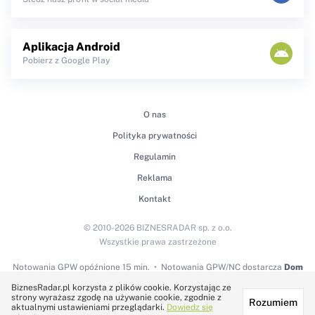
Aplikacja Android
Pobierz z Google Play
O nas
Polityka prywatności
Regulamin
Reklama
Kontakt
© 2010-2026 BIZNESRADAR sp. z o.o.
Wszystkie prawa zastrzeżone
Notowania GPW
opóźnione 15 min.
Notowania GPW/NC dostarcza
Dom
Maklerski BDM S.A.
BiznesRadar.pl korzysta z plików cookie. Korzystając ze
strony wyrażasz zgodę na używanie cookie, zgodnie z
Rozumiem
Technologię dostarcza:
aktualnymi ustawieniami przeglądarki.
Dowiedz się