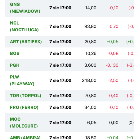
GNS
7 sie 17:00
14,00
-0,10
(-0,7
(NIEWIADOW)
NCL
7 sie 17:00
93,80
-0,70
(-0,7
(NOCTILUCA)
ART (ARTIFEX)
7 sie 17:00
20,80
+0,05
(+0,2
BOS
7 sie 17:00
10,26
-0,08
(-0,7
PGH
7 sie 17:00
3,600
-0,130
(-3,4
PLW
7 sie 17:00
248,00
-2,50
(-1,0
(PLAYWAY)
TOR (TORPOL)
7 sie 17:00
70,80
-0,40
(-0,5
FRO (FERRO)
7 sie 17:00
34,00
-0,10
(-0,2
MOC
7 sie 17:00
6,05
0,00
(0,0
(MOLECURE)
AMB (AMBRA)
7 sie 17:00
18,50
+0,04
(+0,2