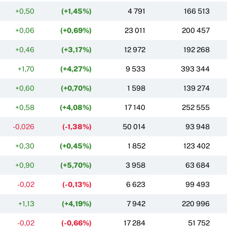
+0,50
(+1,45%)
4 791
166 513
+0,06
(+0,69%)
23 011
200 457
+0,46
(+3,17%)
12 972
192 268
+1,70
(+4,27%)
9 533
393 344
+0,60
(+0,70%)
1 598
139 274
+0,58
(+4,08%)
17 140
252 555
-0,026
(-1,38%)
50 014
93 948
+0,30
(+0,45%)
1 852
123 402
+0,90
(+5,70%)
3 958
63 684
-0,02
(-0,13%)
6 623
99 493
+1,13
(+4,19%)
7 942
220 996
-0,02
(-0,66%)
17 284
51 752