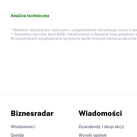
Analiza techniczna
* Mediana obrotów jest obliczana z uwzględnienie aktualnego czasu trwan
** Dynamika obrotów akcji GPW i NewConnect w bieżącej sesji giełdowej 
W statystykach uwzględniane są jedynie spółki których mediana obrotów d
Biznesradar
Wiadomości
Wiadomości
Dywidendy i skup akcji
Giełda
Wyniki spółek