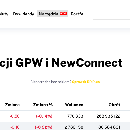
luty
Dywidendy
Narzędzia
Portfel
cji GPW i NewConnect
Biznesradar bez reklam?
Sprawdź BR Plus
Zmiana
Zmiana %
Wolumen
Obrót
-0,50
(-0,14%)
770 333
268 935 122
-0,10
(-0,32%)
2 766 158
86 584 831