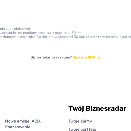
ia sesji giełdowej.
w stosunku do mediany obrotów z ostatnich 30 dni.
ziennych z ostatnich 30 dni jest większa od 50 000 zł oraz różnica bieżących 
Biznesradar bez reklam?
Sprawdź BR Plus
Twój Biznesradar
Nowe emisje, ABB,
Twoje alerty
finansowanie
Twoje portfele