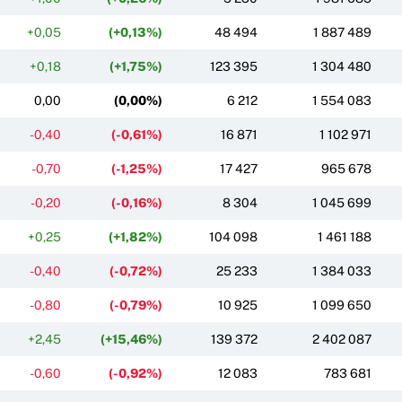
+0,05
(+0,13%)
48 494
1 887 489
+0,18
(+1,75%)
123 395
1 304 480
0,00
(0,00%)
6 212
1 554 083
-0,40
(-0,61%)
16 871
1 102 971
-0,70
(-1,25%)
17 427
965 678
-0,20
(-0,16%)
8 304
1 045 699
+0,25
(+1,82%)
104 098
1 461 188
-0,40
(-0,72%)
25 233
1 384 033
-0,80
(-0,79%)
10 925
1 099 650
+2,45
(+15,46%)
139 372
2 402 087
-0,60
(-0,92%)
12 083
783 681