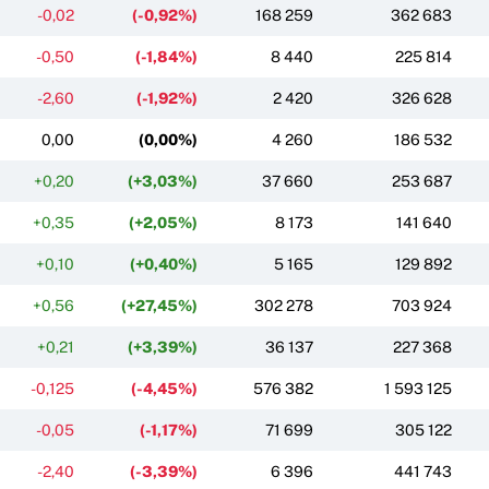
-0,02
(-0,92%)
168 259
362 683
-0,50
(-1,84%)
8 440
225 814
-2,60
(-1,92%)
2 420
326 628
0,00
(0,00%)
4 260
186 532
+0,20
(+3,03%)
37 660
253 687
+0,35
(+2,05%)
8 173
141 640
+0,10
(+0,40%)
5 165
129 892
+0,56
(+27,45%)
302 278
703 924
+0,21
(+3,39%)
36 137
227 368
-0,125
(-4,45%)
576 382
1 593 125
-0,05
(-1,17%)
71 699
305 122
-2,40
(-3,39%)
6 396
441 743