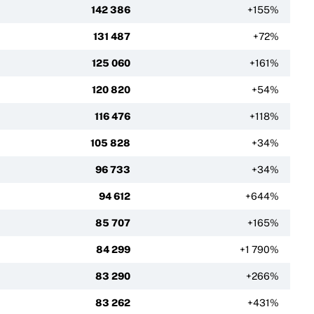
142 386
+155%
131 487
+72%
125 060
+161%
120 820
+54%
116 476
+118%
105 828
+34%
96 733
+34%
94 612
+644%
85 707
+165%
84 299
+1 790%
83 290
+266%
83 262
+431%