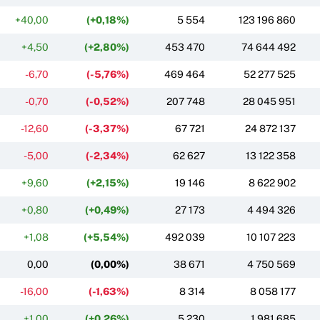
+40,00
(+0,18%)
5 554
123 196 860
+4,50
(+2,80%)
453 470
74 644 492
-6,70
(-5,76%)
469 464
52 277 525
-0,70
(-0,52%)
207 748
28 045 951
-12,60
(-3,37%)
67 721
24 872 137
-5,00
(-2,34%)
62 627
13 122 358
+9,60
(+2,15%)
19 146
8 622 902
+0,80
(+0,49%)
27 173
4 494 326
+1,08
(+5,54%)
492 039
10 107 223
0,00
(0,00%)
38 671
4 750 569
-16,00
(-1,63%)
8 314
8 058 177
+1,00
(+0,26%)
5 230
1 981 685