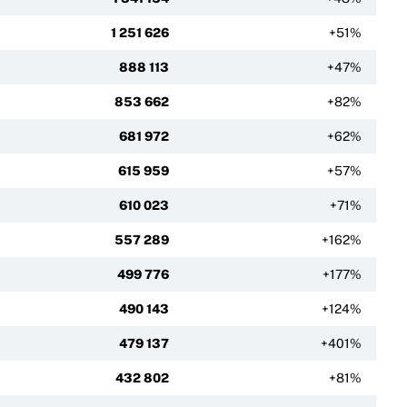
1 251 626
+51%
888 113
+47%
853 662
+82%
681 972
+62%
615 959
+57%
610 023
+71%
557 289
+162%
499 776
+177%
490 143
+124%
479 137
+401%
432 802
+81%