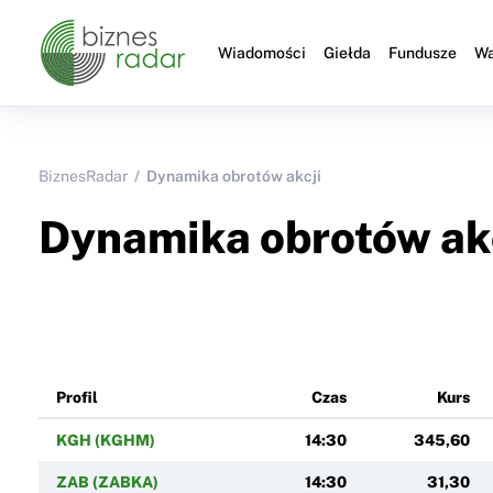
Wiadomości
Giełda
Fundusze
Wa
BiznesRadar
Dynamika obrotów akcji
Dynamika obrotów ak
Profil
Czas
Kurs
KGH (KGHM)
14:30
345,60
ZAB (ZABKA)
14:30
31,30