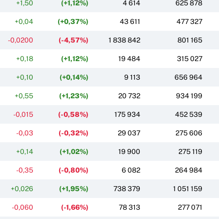
+1,50
(+1,12%)
4 614
625 878
+0,04
(+0,37%)
43 611
477 327
-0,0200
(-4,57%)
1 838 842
801 165
+0,18
(+1,12%)
19 484
315 027
+0,10
(+0,14%)
9 113
656 964
+0,55
(+1,23%)
20 732
934 199
-0,015
(-0,58%)
175 934
452 539
-0,03
(-0,32%)
29 037
275 606
+0,14
(+1,02%)
19 900
275 119
-0,35
(-0,80%)
6 082
264 984
+0,026
(+1,95%)
738 379
1 051 159
-0,060
(-1,66%)
78 313
277 071