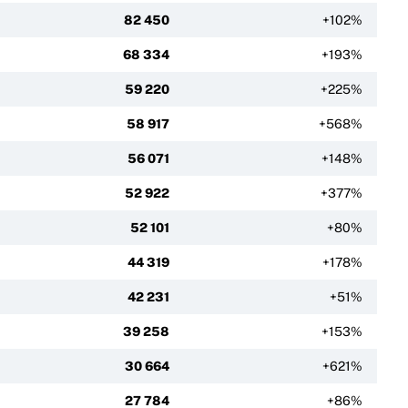
82 450
+102%
68 334
+193%
59 220
+225%
58 917
+568%
56 071
+148%
52 922
+377%
52 101
+80%
44 319
+178%
42 231
+51%
39 258
+153%
30 664
+621%
27 784
+86%