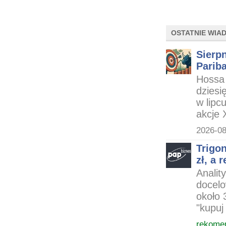
OSTATNIE WIA
Sierpn
Parib
Hossa 
dziesi
w lipc
akcje 
2026-08
Trigo
zł, a
Analit
docelo
około 
"kupuj
rekome