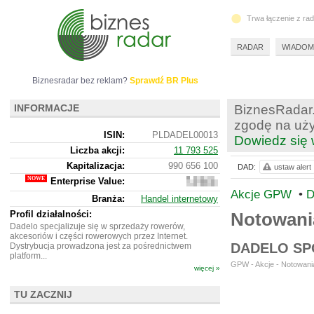
Trwa łączenie z ra
RADAR
WIADOM
Biznesradar bez reklam?
Sprawdź BR Plus
INFORMACJE
BiznesRadar.
zgodę na uży
ISIN:
PLDADEL00013
Dowiedz się 
Liczba akcji:
11 793 525
Kapitalizacja:
990 656 100
DAD:
ustaw alert
Enterprise Value:
1
175
Akcje GPW
•
D
Branża:
Handel internetowy
335
100
Profil działalności:
Notowan
Dadelo specjalizuje się w sprzedaży rowerów,
akcesoriów i części rowerowych przez Internet.
DADELO SP
Dystrybucja prowadzona jest za pośrednictwem
platform...
GPW - Akcje - Notowania
więcej »
TU ZACZNIJ