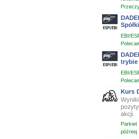
Przeczy
DADELO
Spółk
EBI/ES
Poleca
DADEL
trybie
EBI/ES
Poleca
Kurs 
Wyniki
pozyty
akcji.
Parkiet
później