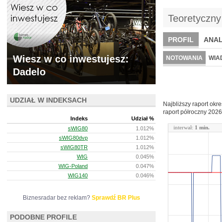
Teoretyczny
PROFIL
ANAL
WYCENA
BR 
Wiesz w co inwestujesz:
NOTOWANIA
WIA
Dadelo
ARCHIWUM NOTO
UDZIAŁ W INDEKSACH
Najbliższy raport okr
raport półroczny
2026
Indeks
Udział %
interwał:
1 min.
sWIG80
1.012%
sWIG80dvp
1.012%
sWIG80TR
1.012%
WIG
0.045%
WIG-Poland
0.047%
WIG140
0.046%
Biznesradar bez reklam?
Sprawdź BR Plus
PODOBNE PROFILE