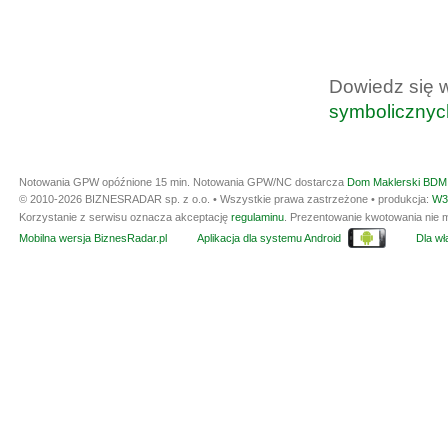
Dowiedz się 
symbolicznyc
Notowania GPW opóźnione 15 min.
Notowania GPW/NC dostarcza
Dom Maklerski BDM 
© 2010-2026 BIZNESRADAR sp. z o.o. • Wszystkie prawa zastrzeżone • produkcja:
W3
Korzystanie z serwisu oznacza akceptację
regulaminu
. Prezentowanie kwotowania nie m
Mobilna wersja BiznesRadar.pl
Aplikacja dla systemu Android
Dla wła