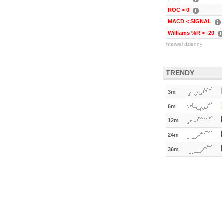
ROC < 0
MACD < SIGNAL
Williams %R < -20
interwał dzienny
TRENDY
3m
6m
12m
24m
36m