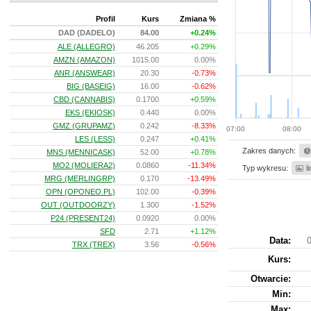
Profil
Kurs
Zmiana %
DAD (DADELO)
84.00
+0.24%
ALE (ALLEGRO)
46.205
+0.29%
AMZN (AMAZON)
1015.00
0.00%
ANR (ANSWEAR)
20.30
-0.73%
BIG (BASEIG)
16.00
-0.62%
CBD (CANNABIS)
0.1700
+0.59%
EKS (EKIOSK)
0.440
0.00%
GMZ (GRUPAMZ)
0.242
-8.33%
07:00
08:00
LES (LESS)
0.247
+0.41%
Zakres danych:
MNS (MENNICASK)
52.00
+0.78%
MO2 (MOLIERA2)
0.0860
-11.34%
Typ wykresu:
l
MRG (MERLINGRP)
0.170
-13.49%
OPN (OPONEO.PL)
102.00
-0.39%
OUT (OUTDOORZY)
1.300
-1.52%
P24 (PRESENT24)
0.0920
0.00%
SFD
2.71
+1.12%
Data:
0
TRX (TREX)
3.56
-0.56%
Kurs
:
Otwarcie:
Min:
Max: