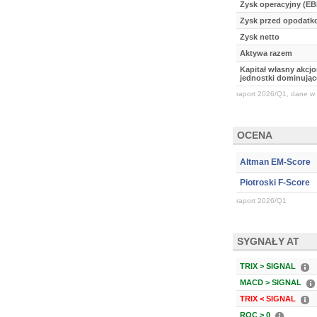
Zysk operacyjny (EB
Zysk przed opodat
Zysk netto
Aktywa razem
Kapitał własny akcj
jednostki dominując
raport 2026/Q1, dane w 
OCENA
Altman EM-Score
Piotroski F-Score
raport 2026/Q1
SYGNAŁY AT
TRIX > SIGNAL
MACD > SIGNAL
TRIX < SIGNAL
ROC > 0