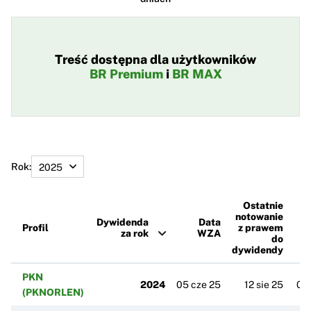
Treść dostępna dla użytkowników
BR Premium
i
BR MAX
Rok:
Ostatnie
notowanie
Dywidenda
Data
Profil
z prawem
za rok
WZA
w
do
dywidendy
PKN
2024
05 cze 25
12 sie 25
01 
(PKNORLEN)