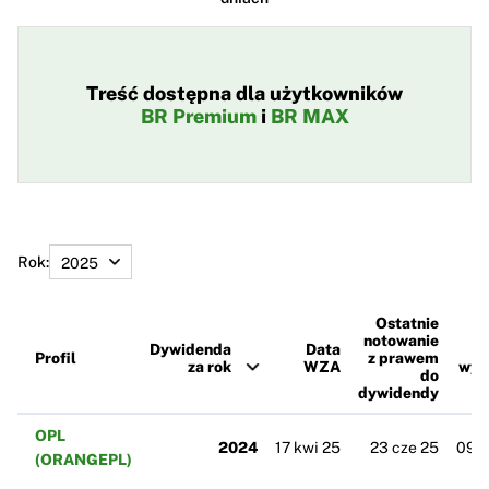
Treść dostępna dla użytkowników
BR Premium
i
BR MAX
Rok:
Ostatnie
notowanie
Dywidenda
Data
D
Profil
z prawem
za rok
WZA
wyp
do
dywidendy
OPL
2024
17 kwi 25
23 cze 25
09 l
(ORANGEPL)