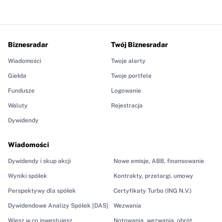
Biznesradar
Twój Biznesradar
Wiadomości
Twoje alerty
Giełda
Twoje portfele
Fundusze
Logowanie
Waluty
Rejestracja
Dywidendy
Wiadomości
Dywidendy i skup akcji
Nowe emisje, ABB, finansowanie
Wyniki spółek
Kontrakty, przetargi, umowy
Perspektywy dla spółek
Certyfikaty Turbo (ING N.V.)
Dywidendowe Analizy Spółek [DAS]
Wezwania
Wiesz w co inwestujesz
Notowania, wezwania, obrót