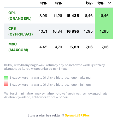
tyg.
tyg.
tyg.
tyg.
OPL
8,09
11,26
15,435
16,46
16,46
(ORANGEPL)
CPS
10,71
10,84
16,895
17,95
17,95
(CYFRPLSAT)
MXC
4,45
4,70
5,88
7,06
7,06
(MAXCOM)
Kliknij w wybrany nagłówek kolumny aby posortować według różnicy
aktualnego kursu w stosunku do min i max.
Bieżący kurs ma wartość bliską historycznego maksimum
Bieżący kurs ma wartość bliską historycznego minimum
Wartości minimalne i maksymalne notowań archiwalnych uwzględniają
dzielnik dywidend, splitów oraz praw poboru.
Biznesradar bez reklam?
Sprawdź BR Plus