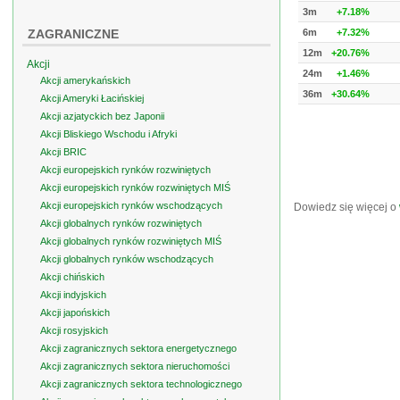
3m
+7.18%
ZAGRANICZNE
6m
+7.32%
12m
+20.76%
Akcji
24m
+1.46%
Akcji amerykańskich
36m
+30.64%
Akcji Ameryki Łacińskiej
Akcji azjatyckich bez Japonii
Akcji Bliskiego Wschodu i Afryki
Akcji BRIC
Akcji europejskich rynków rozwiniętych
Akcji europejskich rynków rozwiniętych MIŚ
Akcji europejskich rynków wschodzących
Dowiedz się więcej o
Akcji globalnych rynków rozwiniętych
Akcji globalnych rynków rozwiniętych MIŚ
Akcji globalnych rynków wschodzących
Akcji chińskich
Akcji indyjskich
Akcji japońskich
Akcji rosyjskich
Akcji zagranicznych sektora energetycznego
Akcji zagranicznych sektora nieruchomości
Akcji zagranicznych sektora technologicznego