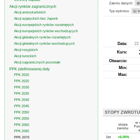
Zakres danych:
Akcji rynków zagranicznych
Typ wykresu:
l
Akcji amerykańskich
Akcji azjatyckich bez Japonii
Akcji europejskich rynków rozwiniętych
Akcji europejskich rynków wschodzących
Akcji globalnych rynków rozwiniętych
Data:
22 
Akcji globalnych rynków wschodzących
Akcji rosyjskich
Kurs
:
Akcji tureckich
Otwarcie:
Akcji zagranicznych pozostałe
Min:
PPK zdefiniowanej daty
Max:
PPK 2020
PPK 2025
PPK 2030
PPK 2035
PPK 2040
PPK 2045
STOPY ZWROTU
PPK 2050
PPK 2055
w 
stopa
PPK 2060
Fun
zwrotu
PPK 2065
1m
+6.00%
PPK 2070