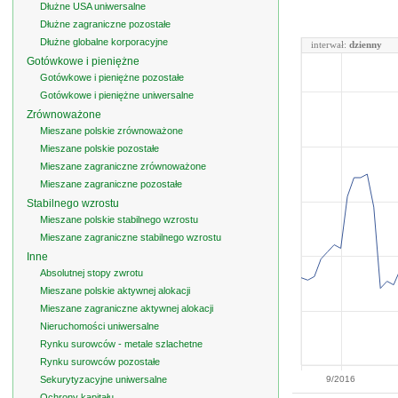
Dłużne USA uniwersalne
Dłużne zagraniczne pozostałe
Dłużne globalne korporacyjne
interwał:
dzienny
Gotówkowe i pieniężne
Gotówkowe i pieniężne pozostałe
Gotówkowe i pieniężne uniwersalne
Zrównoważone
Mieszane polskie zrównoważone
Mieszane polskie pozostałe
Mieszane zagraniczne zrównoważone
Mieszane zagraniczne pozostałe
Stabilnego wzrostu
Mieszane polskie stabilnego wzrostu
Mieszane zagraniczne stabilnego wzrostu
Inne
Absolutnej stopy zwrotu
Mieszane polskie aktywnej alokacji
Mieszane zagraniczne aktywnej alokacji
Nieruchomości uniwersalne
Rynku surowców - metale szlachetne
Rynku surowców pozostałe
Sekurytyzacyjne uniwersalne
9/2016
Ochrony kapitału