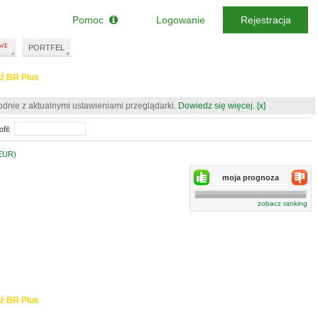
Pomoc
Logowanie
Rejestracja
PORTFEL
ź BR Plus
odnie z aktualnymi ustawieniami przeglądarki.
Dowiedz się więcej.
[x]
fil:
(EUR)
moja prognoza
zobacz ranking
ź BR Plus