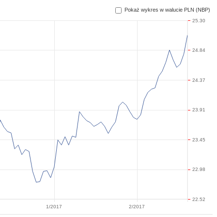
Pokaż wykres w walucie PLN (NBP)
25.30
24.84
24.37
23.91
23.45
22.98
22.52
1/2017
2/2017