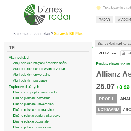
Trwa łączenie z ra
RADAR
WIADOM
Biznesradar bez reklam?
Sprawdź BR Plus
BiznesRadar.pl korzy
TFI
ALLAPE.FFU:
ust
Akcji polskich
Akcji polskich małych i średnich spółek
Fundusze inwestycyjne F
Akcji polskich sektorowych pozostałe
Allianz As
Akcji polskich uniwersalne
Akcji polskich pozostałe
25.07
+0.29
Papierów dłużnych
Dłużne europejskie uniwersalne
Dłużne globalne pozostałe
PROFIL
ANAL
Dłużne globalne uniwersalne
NOTOWANIA
ARC
Dłużne polskie korporacyjne
Dłużne polskie papiery skarbowe
Dłużne polskie pozostałe
Dłużne polskie uniwersalne