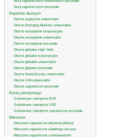
Akcji zagranicznych sektorowych pozostałe
Akcji zagranicznych pozostałe
Papierów dłużnych
Dłużne azjatyckie uniwersalne
Dłużne Emerging Markets uniwersalne
Dłużne europejskie korporacyjne
Dłużne europejskie uniwersalne
Dłużne europejskie pozostałe
Dłużne globalne High Yield
Dłużne globalne korporacyjne
Dłużne globalne uniwersalne
Dłużne globalne pozostałe
Dłużne Nowej Europy uniwersalne
Dłużne USA uniwersalne
Dłużne zagraniczne pozostałe
Rynku pieniężnego
Gotówkowe i pieniężne EUR
Gotówkowe i pieniężne USD
Gotówkowe i pieniężne zagraniczne pozostałe
Mieszane
Mieszane zagraniczne aktywnej alokacji
Mieszane zagraniczne stabilnego wzrostu
Mieszane zagraniczne zrównoważone