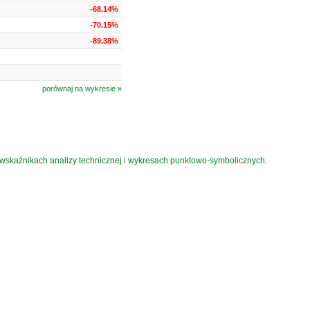
-68.14%
-70.15%
-89.38%
porównaj na wykresie »
wskaźnikach analizy technicznej
i
wykresach punktowo-symbolicznych
.