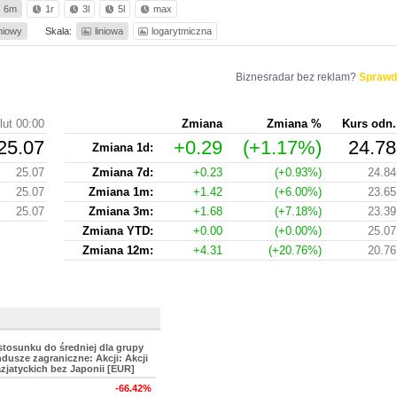
6m
1r
3l
5l
max
iniowy
Skala:
liniowa
logarytmiczna
Biznesradar bez reklam?
Sprawd
lut 00:00
Zmiana
Zmiana %
Kurs odn.
25.07
+0.29
(+1.17%)
24.78
Zmiana 1d:
25.07
Zmiana 7d:
+0.23
(+0.93%)
24.84
25.07
Zmiana 1m:
+1.42
(+6.00%)
23.65
25.07
Zmiana 3m:
+1.68
(+7.18%)
23.39
Zmiana YTD:
+0.00
(+0.00%)
25.07
Zmiana 12m:
+4.31
(+20.76%)
20.76
stosunku do średniej dla grupy
dusze zagraniczne: Akcji: Akcji
azjatyckich bez Japonii [EUR]
-66.42%