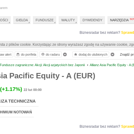
darem
OŚCI
GIEŁDA
FUNDUSZE
WALUTY
DYWIDENDY
NARZĘDZIA
Biznesradar bez reklam?
Sprawd
sta z plików cookie. Korzystając ze strony wyrażasz zgodę na używanie cookie, zg
aw alert
do portfela
do radaru
dodaj do ulubionych
Znajdź pro
undusze zagraniczne: Akcji: Akcji azjatyckich bez Japonii
•
Allianz Asia Pacific Equity - A 
ia Pacific Equity - A (EUR)
(+1.17%)
22 lut 00:00
IZA TECHNICZNA
HIWUM NOTOWAŃ
Biznesradar bez reklam?
Sprawd