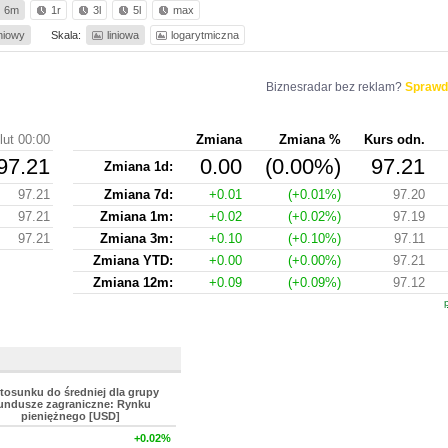
6m
1r
3l
5l
max
iniowy
Skala:
liniowa
logarytmiczna
Biznesradar bez reklam?
Sprawd
lut 00:00
Zmiana
Zmiana %
Kurs odn.
97.21
0.00
(0.00%)
97.21
Zmiana 1d:
97.21
Zmiana 7d:
+0.01
(+0.01%)
97.20
97.21
Zmiana 1m:
+0.02
(+0.02%)
97.19
97.21
Zmiana 3m:
+0.10
(+0.10%)
97.11
Zmiana YTD:
+0.00
(+0.00%)
97.21
Zmiana 12m:
+0.09
(+0.09%)
97.12
tosunku do średniej dla grupy
undusze zagraniczne: Rynku
pieniężnego [USD]
+0.02%