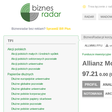
Trwa łączenie z ra
RADAR
WIADOM
Biznesradar bez reklam?
Sprawdź BR Plus
BiznesRadar.pl korzy
TFI
ALLMMU.FFU:
us
Akcji polskich
Akcji polskich małych i średnich spółek
Fundusze inwestycyjne 
Akcji polskich sektorowych pozostałe
Allianz M
Akcji polskich uniwersalne
Akcji polskich pozostałe
97.21
0.00
(
Papierów dłużnych
Dłużne europejskie uniwersalne
Dłużne globalne pozostałe
PROFIL
ANAL
Dłużne globalne uniwersalne
NOTOWANIA
ARC
Dłużne polskie korporacyjne
Dłużne polskie papiery skarbowe
Dłużne polskie pozostałe
Dłużne polskie uniwersalne