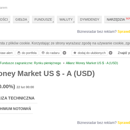
darem
OŚCI
GIEŁDA
FUNDUSZE
WALUTY
DYWIDENDY
NARZĘDZIA
Biznesradar bez reklam?
Sprawd
sta z plików cookie. Korzystając ze strony wyrażasz zgodę na używanie cookie, zg
taw alert
do portfela
do radaru
dodaj do ulubionych
Znajdź pr
Fundusze zagraniczne: Rynku pieniężnego
•
Allianz Money Market US $ - A (USD)
oney Market US $ - A (USD)
0.00%)
22 lut 00:00
IZA TECHNICZNA
HIWUM NOTOWAŃ
Biznesradar bez reklam?
Sprawd