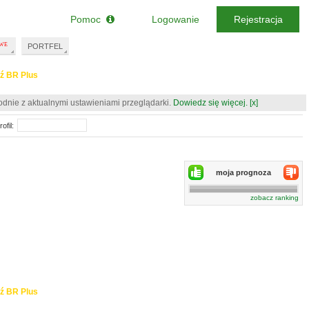
Pomoc
Logowanie
Rejestracja
PORTFEL
ź BR Plus
odnie z aktualnymi ustawieniami przeglądarki.
Dowiedz się więcej.
[x]
ofil:
moja prognoza
zobacz ranking
ź BR Plus