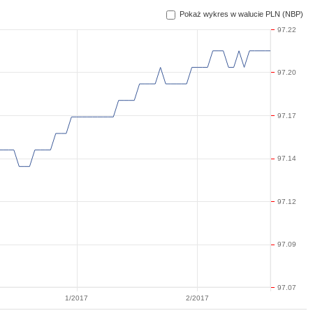
Pokaż wykres w walucie PLN (NBP)
97.22
97.20
97.17
97.14
97.12
97.09
97.07
1/2017
2/2017