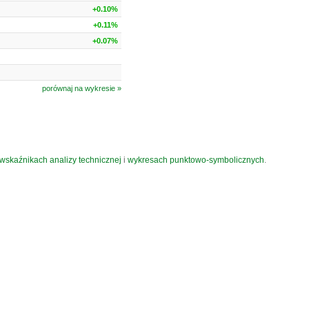
+0.10%
+0.11%
+0.07%
porównaj na wykresie »
wskaźnikach analizy technicznej
i
wykresach punktowo-symbolicznych
.