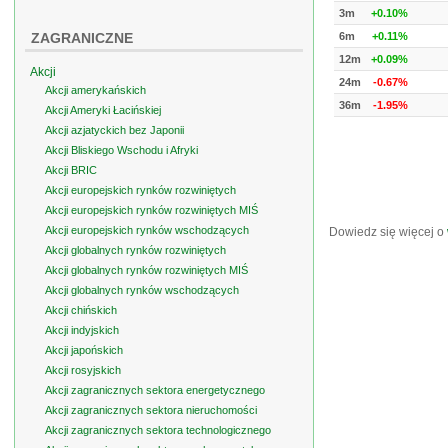
3m
+0.10%
ZAGRANICZNE
6m
+0.11%
12m
+0.09%
Akcji
24m
-0.67%
Akcji amerykańskich
36m
-1.95%
Akcji Ameryki Łacińskiej
Akcji azjatyckich bez Japonii
Akcji Bliskiego Wschodu i Afryki
Akcji BRIC
Akcji europejskich rynków rozwiniętych
Akcji europejskich rynków rozwiniętych MIŚ
Akcji europejskich rynków wschodzących
Dowiedz się więcej o
Akcji globalnych rynków rozwiniętych
Akcji globalnych rynków rozwiniętych MIŚ
Akcji globalnych rynków wschodzących
Akcji chińskich
Akcji indyjskich
Akcji japońskich
Akcji rosyjskich
Akcji zagranicznych sektora energetycznego
Akcji zagranicznych sektora nieruchomości
Akcji zagranicznych sektora technologicznego