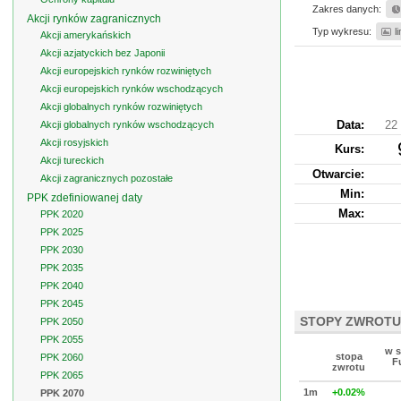
Zakres danych:
Akcji rynków zagranicznych
Typ wykresu:
l
Akcji amerykańskich
Akcji azjatyckich bez Japonii
Akcji europejskich rynków rozwiniętych
Akcji europejskich rynków wschodzących
Akcji globalnych rynków rozwiniętych
Data:
22 
Akcji globalnych rynków wschodzących
Akcji rosyjskich
Kurs
:
Akcji tureckich
Otwarcie:
Akcji zagranicznych pozostałe
Min:
PPK zdefiniowanej daty
Max:
PPK 2020
PPK 2025
PPK 2030
PPK 2035
PPK 2040
PPK 2045
STOPY ZWROTU
PPK 2050
PPK 2055
w s
stopa
PPK 2060
F
zwrotu
PPK 2065
1m
+0.02%
PPK 2070