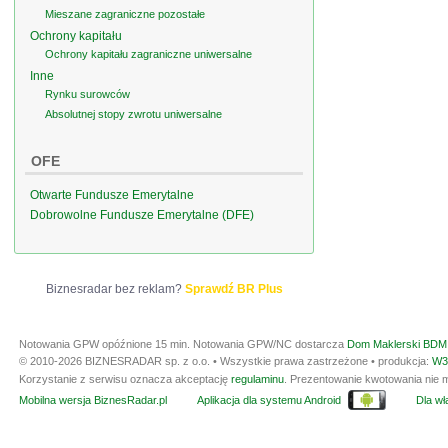
Mieszane zagraniczne pozostałe
Ochrony kapitału
Ochrony kapitału zagraniczne uniwersalne
Inne
Rynku surowców
Absolutnej stopy zwrotu uniwersalne
OFE
Otwarte Fundusze Emerytalne
Dobrowolne Fundusze Emerytalne (DFE)
Biznesradar bez reklam?
Sprawdź BR Plus
Notowania GPW opóźnione 15 min.
Notowania GPW/NC dostarcza
Dom Maklerski BDM 
© 2010-2026 BIZNESRADAR sp. z o.o. • Wszystkie prawa zastrzeżone • produkcja:
W3
Korzystanie z serwisu oznacza akceptację
regulaminu
. Prezentowanie kwotowania nie m
Mobilna wersja BiznesRadar.pl
Aplikacja dla systemu Android
Dla wła