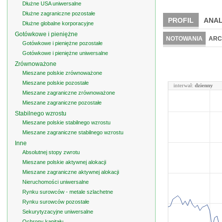
Dłużne USA uniwersalne
Dłużne zagraniczne pozostałe
PROFIL
ANAL
Dłużne globalne korporacyjne
Gotówkowe i pieniężne
NOTOWANIA
ARC
Gotówkowe i pieniężne pozostałe
Gotówkowe i pieniężne uniwersalne
Zrównoważone
Mieszane polskie zrównoważone
Mieszane polskie pozostałe
interwał:
dzienny
Mieszane zagraniczne zrównoważone
Mieszane zagraniczne pozostałe
Stabilnego wzrostu
Mieszane polskie stabilnego wzrostu
Mieszane zagraniczne stabilnego wzrostu
Inne
Absolutnej stopy zwrotu
Mieszane polskie aktywnej alokacji
Mieszane zagraniczne aktywnej alokacji
Nieruchomości uniwersalne
Rynku surowców - metale szlachetne
Rynku surowców pozostałe
Sekurytyzacyjne uniwersalne
Ochrony kapitału