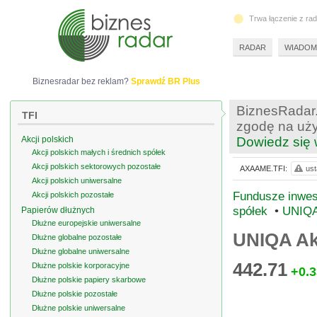
Trwa łączenie z ra
RADAR
WIADOM
Biznesradar bez reklam?
Sprawdź BR Plus
BiznesRadar.
TFI
zgodę na uży
Akcji polskich
Dowiedz się 
Akcji polskich małych i średnich spółek
Akcji polskich sektorowych pozostałe
AXAAME.TFI:
ust
Akcji polskich uniwersalne
Fundusze inwest
Akcji polskich pozostałe
spółek
•
UNIQA 
Papierów dłużnych
Dłużne europejskie uniwersalne
UNIQA Akc
Dłużne globalne pozostałe
Dłużne globalne uniwersalne
442.71
Dłużne polskie korporacyjne
+0.3
Dłużne polskie papiery skarbowe
Dłużne polskie pozostałe
Dłużne polskie uniwersalne