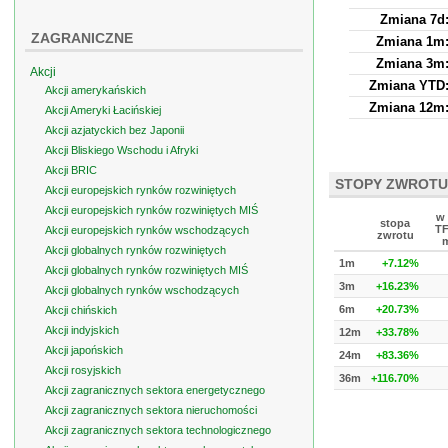
Zmiana 7d
ZAGRANICZNE
Zmiana 1m
Zmiana 3m
Akcji
Zmiana YTD
Akcji amerykańskich
Zmiana 12m
Akcji Ameryki Łacińskiej
Akcji azjatyckich bez Japonii
Akcji Bliskiego Wschodu i Afryki
Akcji BRIC
STOPY ZWROTU
Akcji europejskich rynków rozwiniętych
Akcji europejskich rynków rozwiniętych MIŚ
w 
stopa
TF
Akcji europejskich rynków wschodzących
zwrotu
m
Akcji globalnych rynków rozwiniętych
1m
+7.12%
Akcji globalnych rynków rozwiniętych MIŚ
3m
+16.23%
Akcji globalnych rynków wschodzących
6m
+20.73%
Akcji chińskich
Akcji indyjskich
12m
+33.78%
Akcji japońskich
24m
+83.36%
Akcji rosyjskich
36m
+116.70%
Akcji zagranicznych sektora energetycznego
Akcji zagranicznych sektora nieruchomości
Akcji zagranicznych sektora technologicznego