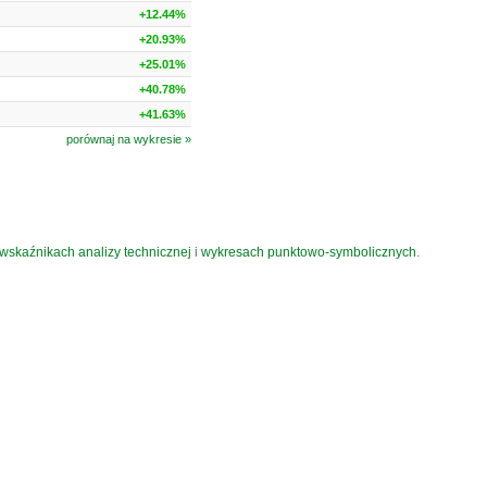
+12.44%
+20.93%
+25.01%
+40.78%
+41.63%
porównaj na wykresie »
wskaźnikach analizy technicznej
i
wykresach punktowo-symbolicznych
.