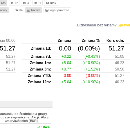
6m
1r
3l
5l
max
iniowy
Skala:
liniowa
logarytmiczna
Biznesradar bez reklam?
Sprawd
sie 00:00
Zmiana
Zmiana %
Kurs odn.
51.27
0.00
(0.00%)
51.27
Zmiana 1d:
51.27
Zmiana 7d:
+0.22
(+0.43%)
51.05
51.27
Zmiana 1m:
+5.04
(+10.90%)
46.23
51.27
Zmiana 3m:
+0.77
(+1.52%)
50.50
Zmiana YTD:
-0.00
(-0.00%)
51.27
Zmiana 12m:
+5.04
(+10.90%)
46.23
stosunku do średniej dla grupy
dusze zagraniczne: Akcji: Akcji
amerykańskich [EUR]
+10.84%