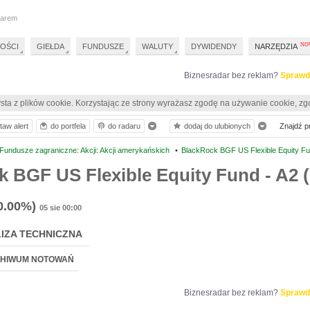
darem
OŚCI
GIEŁDA
FUNDUSZE
WALUTY
DYWIDENDY
NARZĘDZIA
Biznesradar bez reklam?
Sprawd
sta z plików cookie. Korzystając ze strony wyrażasz zgodę na używanie cookie, zg
taw alert
do portfela
do radaru
dodaj do ulubionych
Znajdź pr
Fundusze zagraniczne: Akcji: Akcji amerykańskich
•
BlackRock BGF US Flexible Equity Fu
 BGF US Flexible Equity Fund - A2 
0.00%)
05 sie 00:00
IZA TECHNICZNA
HIWUM NOTOWAŃ
Biznesradar bez reklam?
Sprawd