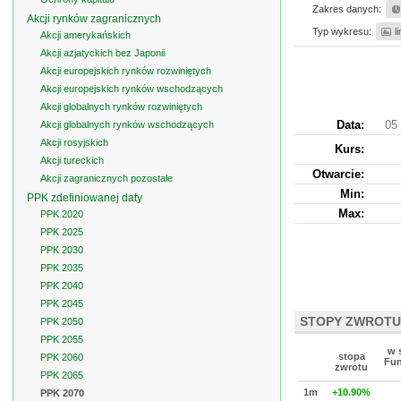
Zakres danych:
Akcji rynków zagranicznych
Typ wykresu:
l
Akcji amerykańskich
Akcji azjatyckich bez Japonii
Akcji europejskich rynków rozwiniętych
Akcji europejskich rynków wschodzących
Akcji globalnych rynków rozwiniętych
Data:
05 
Akcji globalnych rynków wschodzących
Akcji rosyjskich
Kurs
:
Akcji tureckich
Otwarcie:
Akcji zagranicznych pozostałe
Min:
PPK zdefiniowanej daty
Max:
PPK 2020
PPK 2025
PPK 2030
PPK 2035
PPK 2040
PPK 2045
STOPY ZWROTU
PPK 2050
PPK 2055
w 
stopa
PPK 2060
Fun
zwrotu
PPK 2065
1m
+10.90%
PPK 2070