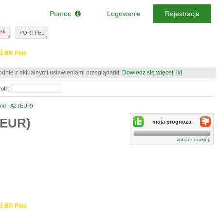
Pomoc
Logowanie
Rejestracja
PORTFEL
ź BR Plus
odnie z aktualnymi ustawieniami przeglądarki.
Dowiedz się więcej.
[x]
ofil:
nd - A2 (EUR)
(EUR)
moja prognoza
zobacz ranking
ź BR Plus