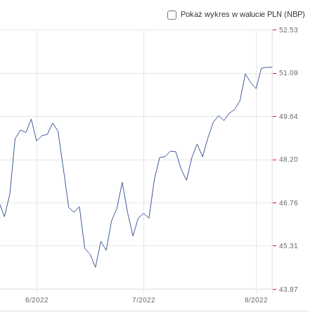
Pokaż wykres w walucie PLN (NBP)
52.53
51.09
49.64
48.20
46.76
45.31
43.87
6/2022
7/2022
8/2022