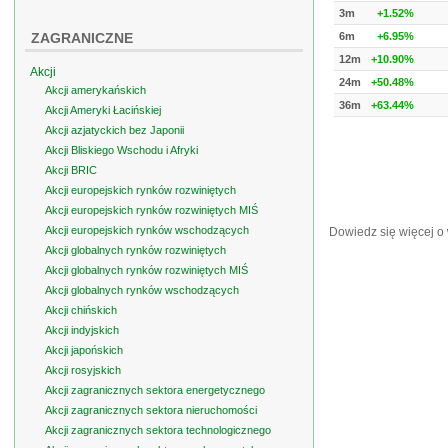
3m
+1.52%
ZAGRANICZNE
6m
+6.95%
12m
+10.90%
Akcji
24m
+50.48%
Akcji amerykańskich
36m
+63.44%
Akcji Ameryki Łacińskiej
Akcji azjatyckich bez Japonii
Akcji Bliskiego Wschodu i Afryki
Akcji BRIC
Akcji europejskich rynków rozwiniętych
Akcji europejskich rynków rozwiniętych MIŚ
Akcji europejskich rynków wschodzących
Dowiedz się więcej o
Akcji globalnych rynków rozwiniętych
Akcji globalnych rynków rozwiniętych MIŚ
Akcji globalnych rynków wschodzących
Akcji chińskich
Akcji indyjskich
Akcji japońskich
Akcji rosyjskich
Akcji zagranicznych sektora energetycznego
Akcji zagranicznych sektora nieruchomości
Akcji zagranicznych sektora technologicznego