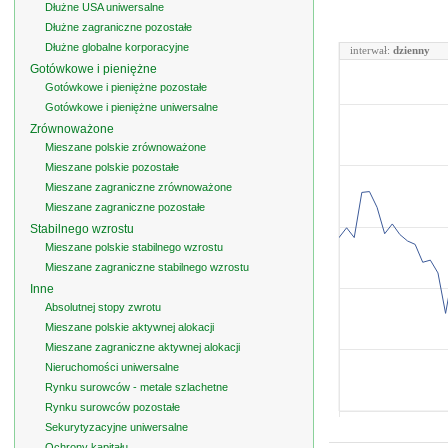
Dłużne USA uniwersalne
Dłużne zagraniczne pozostałe
Dłużne globalne korporacyjne
interwał:
dzienny
Gotówkowe i pieniężne
Gotówkowe i pieniężne pozostałe
Gotówkowe i pieniężne uniwersalne
Zrównoważone
Mieszane polskie zrównoważone
Mieszane polskie pozostałe
Mieszane zagraniczne zrównoważone
Mieszane zagraniczne pozostałe
Stabilnego wzrostu
Mieszane polskie stabilnego wzrostu
Mieszane zagraniczne stabilnego wzrostu
Inne
Absolutnej stopy zwrotu
Mieszane polskie aktywnej alokacji
Mieszane zagraniczne aktywnej alokacji
Nieruchomości uniwersalne
Rynku surowców - metale szlachetne
Rynku surowców pozostałe
Sekurytyzacyjne uniwersalne
Ochrony kapitału