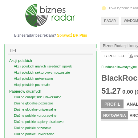
Trwa łączenie z ra
RADAR
WIADOM
Biznesradar bez reklam?
Sprawdź BR Plus
BiznesRadar.pl korzy
TFI
BLRUFE.FFU:
us
Akcji polskich
Akcji polskich małych i średnich spółek
Fundusze inwestycyjne 
Akcji polskich sektorowych pozostałe
BlackRock
Akcji polskich uniwersalne
Akcji polskich pozostałe
51.27
0.00
(
Papierów dłużnych
Dłużne europejskie uniwersalne
Dłużne globalne pozostałe
PROFIL
ANAL
Dłużne globalne uniwersalne
NOTOWANIA
ARC
Dłużne polskie korporacyjne
Dłużne polskie papiery skarbowe
Dłużne polskie pozostałe
Dłużne polskie uniwersalne