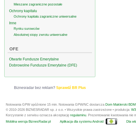
Mieszane zagraniczne pozostałe
Ochrony kapitału
Ochrony kapitału zagraniczne uniwersalne
Inne
Rynku surowców
Absolutnej stopy zwrotu uniwersalne
OFE
Otwarte Fundusze Emerytalne
Dobrowolne Fundusze Emerytalne (DFE)
Biznesradar bez reklam?
Sprawdź BR Plus
Notowania GPW opóźnione 15 min.
Notowania GPW/NC dostarcza
Dom Maklerski BDM 
© 2010-2026 BIZNESRADAR sp. z o.o. • Wszystkie prawa zastrzeżone • produkcja:
W3
Korzystanie z serwisu oznacza akceptację
regulaminu
. Prezentowanie kwotowania nie m
Mobilna wersja BiznesRadar.pl
Aplikacja dla systemu Android
Dla wła