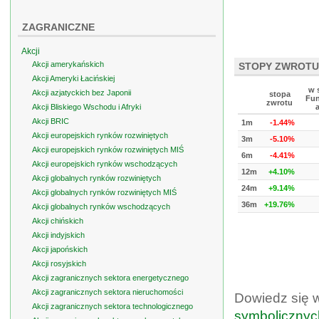
ZAGRANICZNE
Akcji
Akcji amerykańskich
STOPY ZWROTU
Akcji Ameryki Łacińskiej
w 
Akcji azjatyckich bez Japonii
stopa
Fun
zwrotu
Akcji Bliskiego Wschodu i Afryki
Akcji BRIC
1m
-1.44%
Akcji europejskich rynków rozwiniętych
3m
-5.10%
Akcji europejskich rynków rozwiniętych MIŚ
6m
-4.41%
Akcji europejskich rynków wschodzących
12m
+4.10%
Akcji globalnych rynków rozwiniętych
24m
+9.14%
Akcji globalnych rynków rozwiniętych MIŚ
36m
+19.76%
Akcji globalnych rynków wschodzących
Akcji chińskich
Akcji indyjskich
Akcji japońskich
Akcji rosyjskich
Akcji zagranicznych sektora energetycznego
Akcji zagranicznych sektora nieruchomości
Dowiedz się 
Akcji zagranicznych sektora technologicznego
symbolicznyc