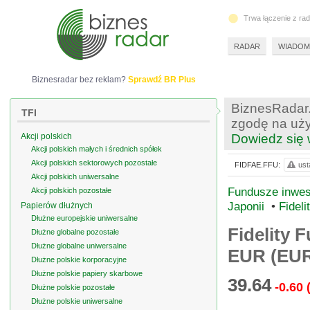
Trwa łączenie z ra
RADAR
WIADOM
Biznesradar bez reklam?
Sprawdź BR Plus
BiznesRadar.
TFI
zgodę na uży
Akcji polskich
Dowiedz się 
Akcji polskich małych i średnich spółek
Akcji polskich sektorowych pozostałe
FIDFAE.FFU:
ust
Akcji polskich uniwersalne
Fundusze inwest
Akcji polskich pozostałe
Japonii
•
Fidel
Papierów dłużnych
Dłużne europejskie uniwersalne
Fidelity
Dłużne globalne pozostałe
Dłużne globalne uniwersalne
EUR (EU
Dłużne polskie korporacyjne
Dłużne polskie papiery skarbowe
39.64
-0.60
Dłużne polskie pozostałe
Dłużne polskie uniwersalne