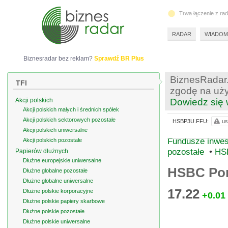
Trwa łączenie z ra
RADAR
WIADOM
Biznesradar bez reklam?
Sprawdź BR Plus
BiznesRadar.
TFI
zgodę na uży
Akcji polskich
Dowiedz się 
Akcji polskich małych i średnich spółek
Akcji polskich sektorowych pozostałe
HSBP3U.FFU:
us
Akcji polskich uniwersalne
Fundusze inwes
Akcji polskich pozostałe
pozostałe
•
HSB
Papierów dłużnych
Dłużne europejskie uniwersalne
HSBC Port
Dłużne globalne pozostałe
Dłużne globalne uniwersalne
17.22
Dłużne polskie korporacyjne
+0.01
Dłużne polskie papiery skarbowe
Dłużne polskie pozostałe
Dłużne polskie uniwersalne