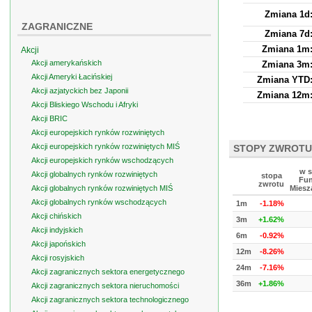
Zmiana 1d
ZAGRANICZNE
Zmiana 7d
Zmiana 1m
Akcji
Akcji amerykańskich
Zmiana 3m
Akcji Ameryki Łacińskiej
Zmiana YTD
Akcji azjatyckich bez Japonii
Zmiana 12m
Akcji Bliskiego Wschodu i Afryki
Akcji BRIC
Akcji europejskich rynków rozwiniętych
Akcji europejskich rynków rozwiniętych MIŚ
STOPY ZWROTU
Akcji europejskich rynków wschodzących
w s
Akcji globalnych rynków rozwiniętych
stopa
Fun
zwrotu
Akcji globalnych rynków rozwiniętych MIŚ
Miesz
Akcji globalnych rynków wschodzących
1m
-1.18%
Akcji chińskich
3m
+1.62%
Akcji indyjskich
6m
-0.92%
Akcji japońskich
12m
-8.26%
Akcji rosyjskich
24m
-7.16%
Akcji zagranicznych sektora energetycznego
36m
+1.86%
Akcji zagranicznych sektora nieruchomości
Akcji zagranicznych sektora technologicznego