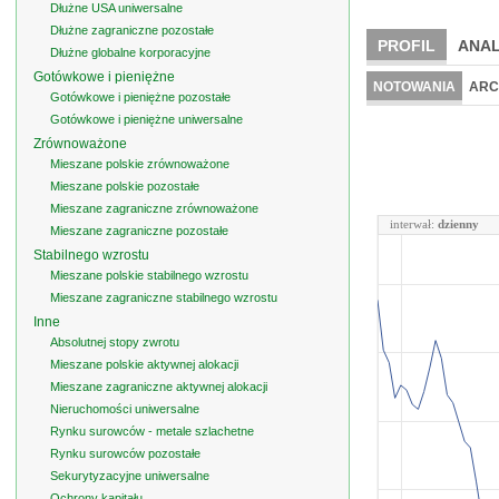
Dłużne USA uniwersalne
Dłużne zagraniczne pozostałe
PROFIL
ANAL
Dłużne globalne korporacyjne
Gotówkowe i pieniężne
NOTOWANIA
ARC
Gotówkowe i pieniężne pozostałe
Gotówkowe i pieniężne uniwersalne
Zrównoważone
Mieszane polskie zrównoważone
Mieszane polskie pozostałe
Mieszane zagraniczne zrównoważone
interwał:
dzienny
Mieszane zagraniczne pozostałe
Stabilnego wzrostu
Mieszane polskie stabilnego wzrostu
Mieszane zagraniczne stabilnego wzrostu
Inne
Absolutnej stopy zwrotu
Mieszane polskie aktywnej alokacji
Mieszane zagraniczne aktywnej alokacji
Nieruchomości uniwersalne
Rynku surowców - metale szlachetne
Rynku surowców pozostałe
Sekurytyzacyjne uniwersalne
Ochrony kapitału