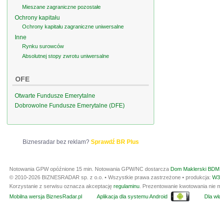
Mieszane zagraniczne pozostałe
Ochrony kapitału
Ochrony kapitału zagraniczne uniwersalne
Inne
Rynku surowców
Absolutnej stopy zwrotu uniwersalne
OFE
Otwarte Fundusze Emerytalne
Dobrowolne Fundusze Emerytalne (DFE)
Biznesradar bez reklam?
Sprawdź BR Plus
Notowania GPW opóźnione 15 min.
Notowania GPW/NC dostarcza
Dom Maklerski BDM 
© 2010-2026 BIZNESRADAR sp. z o.o. • Wszystkie prawa zastrzeżone • produkcja:
W3
Korzystanie z serwisu oznacza akceptację
regulaminu
. Prezentowanie kwotowania nie m
Mobilna wersja BiznesRadar.pl
Aplikacja dla systemu Android
Dla wła