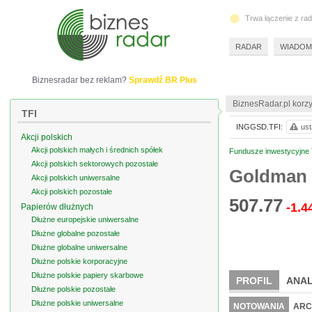
Trwa łączenie z ra
RADAR
WIADOM
Biznesradar bez reklam?
Sprawdź BR Plus
BiznesRadar.pl korzy
TFI
INGGSD.TFI:
ust
Akcji polskich
Akcji polskich małych i średnich spółek
Fundusze inwestycyjne T
Akcji polskich sektorowych pozostałe
Goldman 
Akcji polskich uniwersalne
Akcji polskich pozostałe
507.77
-1.4
Papierów dłużnych
Dłużne europejskie uniwersalne
Dłużne globalne pozostałe
Dłużne globalne uniwersalne
Dłużne polskie korporacyjne
Dłużne polskie papiery skarbowe
PROFIL
ANAL
Dłużne polskie pozostałe
Dłużne polskie uniwersalne
NOTOWANIA
ARC