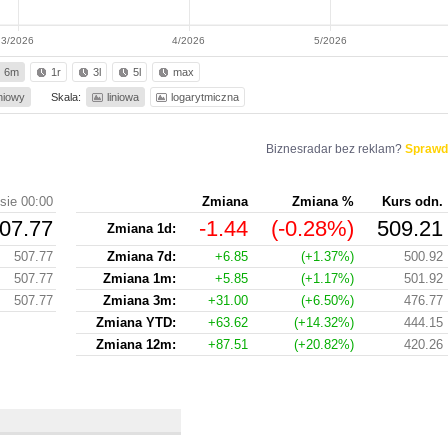
3/2026
4/2026
5/2026
6m
1r
3l
5l
max
iniowy
Skala:
liniowa
logarytmiczna
Biznesradar bez reklam?
Sprawd
sie 00:00
Zmiana
Zmiana %
Kurs odn.
07.77
-1.44
(-0.28%)
509.21
Zmiana 1d:
507.77
Zmiana 7d:
+6.85
(+1.37%)
500.92
507.77
Zmiana 1m:
+5.85
(+1.17%)
501.92
507.77
Zmiana 3m:
+31.00
(+6.50%)
476.77
Zmiana YTD:
+63.62
(+14.32%)
444.15
Zmiana 12m:
+87.51
(+20.82%)
420.26