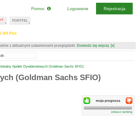
Pomoc
Logowanie
Rejestracja
PORTFEL
ź BR Plus
odnie z aktualnymi ustawieniami przeglądarki.
Dowiedz się więcej.
[x]
fil:
lobalny Spółek Dywidendowych (Goldman Sachs SFIO)
ych (Goldman Sachs SFIO)
moja prognoza
zobacz ranking