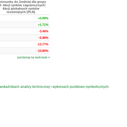
stosunku do średniej dla grupy
I: Akcji rynków zagranicznych:
Akcji globalnych rynków
rozwiniętych [PLN]
+0.89%
+1.71%
-3.46%
-5.98%
-13.77%
-10.80%
porównaj na wykresie »
wskaźnikach analizy technicznej
i
wykresach punktowo-symbolicznych
.