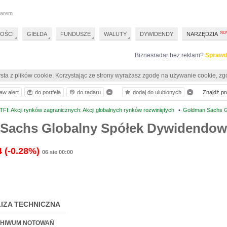
darem
OŚCI
GIEŁDA
FUNDUSZE
WALUTY
DYWIDENDY
NARZĘDZIA
Biznesradar bez reklam?
Sprawd
sta z plików cookie. Korzystając ze strony wyrażasz zgodę na używanie cookie, zg
aw alert
do portfela
do radaru
dodaj do ulubionych
Znajdź pro
FI: Akcji rynków zagranicznych: Akcji globalnych rynków rozwiniętych
•
Goldman Sachs G
Sachs Globalny Spółek Dywidendow
4
(-0.28%)
06 sie 00:00
IZA TECHNICZNA
HIWUM NOTOWAŃ