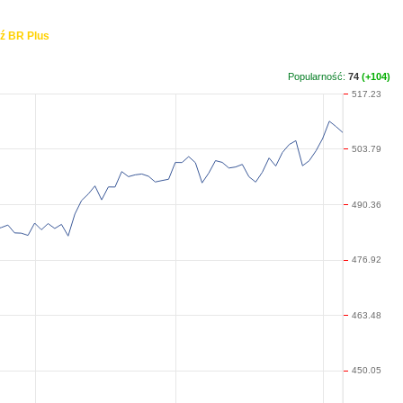
ź BR Plus
Popularność:
74
(+104)
517.23
503.79
490.36
476.92
463.48
450.05