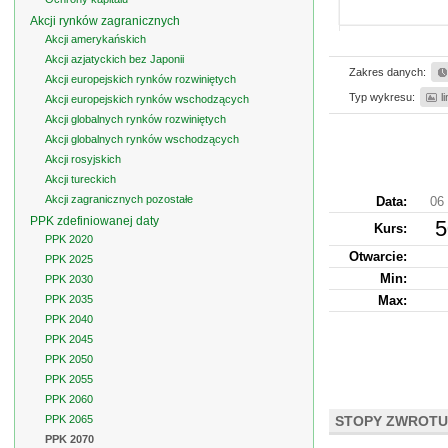
Akcji rynków zagranicznych
Akcji amerykańskich
Akcji azjatyckich bez Japonii
Zakres danych:
Akcji europejskich rynków rozwiniętych
Typ wykresu:
l
Akcji europejskich rynków wschodzących
Akcji globalnych rynków rozwiniętych
Akcji globalnych rynków wschodzących
Akcji rosyjskich
Akcji tureckich
Akcji zagranicznych pozostałe
Data:
06 
PPK zdefiniowanej daty
5
Kurs
:
PPK 2020
Otwarcie:
PPK 2025
Min:
PPK 2030
PPK 2035
Max:
PPK 2040
PPK 2045
PPK 2050
PPK 2055
PPK 2060
PPK 2065
STOPY ZWROTU
PPK 2070