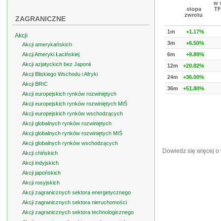
w 
stopa
TF
zwrotu
ZAGRANICZNE
1m
+1.17%
Akcji
3m
+6.50%
Akcji amerykańskich
Akcji Ameryki Łacińskiej
6m
+9.89%
Akcji azjatyckich bez Japonii
12m
+20.82%
Akcji Bliskiego Wschodu i Afryki
24m
+36.00%
Akcji BRIC
36m
+51.80%
Akcji europejskich rynków rozwiniętych
Akcji europejskich rynków rozwiniętych MIŚ
Akcji europejskich rynków wschodzących
Akcji globalnych rynków rozwiniętych
Akcji globalnych rynków rozwiniętych MIŚ
Akcji globalnych rynków wschodzących
Dowiedz się więcej o
Akcji chińskich
Akcji indyjskich
Akcji japońskich
Akcji rosyjskich
Akcji zagranicznych sektora energetycznego
Akcji zagranicznych sektora nieruchomości
Akcji zagranicznych sektora technologicznego