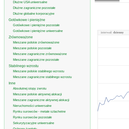
Dłużne USA uniwersalne
Dłużne zagraniczne pozostałe
Dłużne globalne korporacyjne
Gotówkowe i pieniężne
Gotówkowe i pieniężne pozostałe
Gotówkowe i pieniężne uniwersalne
interwał:
dzienny
Zrównoważone
Mieszane polskie zrównoważone
Mieszane polskie pozostałe
Mieszane zagraniczne zrównoważone
Mieszane zagraniczne pozostałe
Stabilnego wzrostu
Mieszane polskie stabilnego wzrostu
Mieszane zagraniczne stabilnego wzrostu
Inne
Absolutnej stopy zwrotu
Mieszane polskie aktywnej alokacji
Mieszane zagraniczne aktywnej alokacji
Nieruchomości uniwersalne
Rynku surowców - metale szlachetne
Rynku surowców pozostałe
Sekurytyzacyjne uniwersalne
Ochrony kapitału