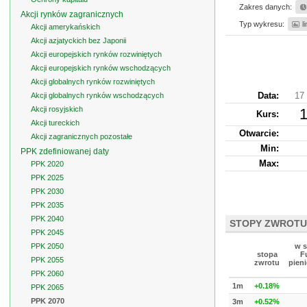
Zakres danych:
Akcji rynków zagranicznych
Typ wykresu:
l
Akcji amerykańskich
Akcji azjatyckich bez Japonii
Akcji europejskich rynków rozwiniętych
Akcji europejskich rynków wschodzących
Akcji globalnych rynków rozwiniętych
Data:
17
Akcji globalnych rynków wschodzących
Akcji rosyjskich
1
Kurs
:
Akcji tureckich
Otwarcie:
Akcji zagranicznych pozostałe
Min:
PPK zdefiniowanej daty
Max:
PPK 2020
PPK 2025
PPK 2030
PPK 2035
PPK 2040
STOPY ZWROTU
PPK 2045
PPK 2050
w s
stopa
F
PPK 2055
zwrotu
pien
PPK 2060
1m
+0.18%
PPK 2065
PPK 2070
3m
+0.52%