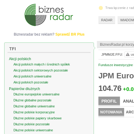
Trwa łączenie z ra
RADAR
WIADOM
Biznesradar bez reklam?
Sprawdź BR Plus
BiznesRadar.pl korzy
TFI
JPMMJE.FFU:
us
Akcji polskich
Akcji polskich małych i średnich spółek
Fundusze inwestycyjne 
Akcji polskich sektorowych pozostałe
JPM Euro
Akcji polskich uniwersalne
Akcji polskich pozostałe
104.76
+0.0
Papierów dłużnych
Dłużne europejskie uniwersalne
Dłużne globalne pozostałe
PROFIL
ANAL
Dłużne globalne uniwersalne
NOTOWANIA
ARC
Dłużne polskie korporacyjne
Dłużne polskie papiery skarbowe
Dłużne polskie pozostałe
Dłużne polskie uniwersalne