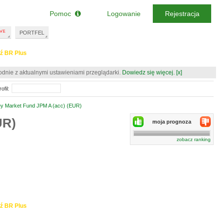
Pomoc
Logowanie
Rejestracja
PORTFEL
ź BR Plus
odnie z aktualnymi ustawieniami przeglądarki.
Dowiedz się więcej.
[x]
ofil:
y Market Fund JPM A (acc) (EUR)
UR)
moja prognoza
zobacz ranking
ź BR Plus