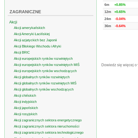
6m
+0.85%
ZAGRANICZNE
12m
+0.65%
24m
-0.04%
Akcji
36m
-0.64%
Akcji amerykańskich
Akcji Ameryki Łacińskiej
Akcji azjatyckich bez Japonii
Akcji Bliskiego Wschodu i Afryki
Akcji BRIC
Akcji europejskich rynków rozwiniętych
Akcji europejskich rynków rozwiniętych MIŚ
Dowiedz się więcej o
Akcji europejskich rynków wschodzących
Akcji globalnych rynków rozwiniętych
Akcji globalnych rynków rozwiniętych MIŚ
Akcji globalnych rynków wschodzących
Akcji chińskich
Akcji indyjskich
Akcji japońskich
Akcji rosyjskich
Akcji zagranicznych sektora energetycznego
Akcji zagranicznych sektora nieruchomości
Akcji zagranicznych sektora technologicznego