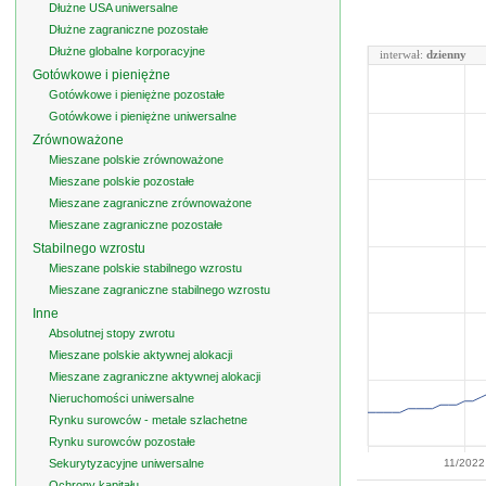
Dłużne USA uniwersalne
Dłużne zagraniczne pozostałe
Dłużne globalne korporacyjne
interwał:
dzienny
Gotówkowe i pieniężne
Gotówkowe i pieniężne pozostałe
Gotówkowe i pieniężne uniwersalne
Zrównoważone
Mieszane polskie zrównoważone
Mieszane polskie pozostałe
Mieszane zagraniczne zrównoważone
Mieszane zagraniczne pozostałe
Stabilnego wzrostu
Mieszane polskie stabilnego wzrostu
Mieszane zagraniczne stabilnego wzrostu
Inne
Absolutnej stopy zwrotu
Mieszane polskie aktywnej alokacji
Mieszane zagraniczne aktywnej alokacji
Nieruchomości uniwersalne
Rynku surowców - metale szlachetne
Rynku surowców pozostałe
Sekurytyzacyjne uniwersalne
11/2022
Ochrony kapitału