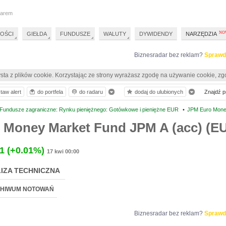
darem
OŚCI
GIEŁDA
FUNDUSZE
WALUTY
DYWIDENDY
NARZĘDZIA
Biznesradar bez reklam?
Sprawd
sta z plików cookie. Korzystając ze strony wyrażasz zgodę na używanie cookie, zg
taw alert
do portfela
do radaru
dodaj do ulubionych
Znajdź pr
Fundusze zagraniczne: Rynku pieniężnego: Gotówkowe i pieniężne EUR
•
JPM Euro Mone
 Money Market Fund JPM A (acc) (E
1
(+0.01%)
17 kwi 00:00
IZA TECHNICZNA
HIWUM NOTOWAŃ
Biznesradar bez reklam?
Sprawd