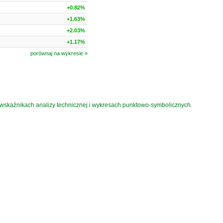
+0.82%
+1.63%
+2.03%
+1.17%
porównaj na wykresie »
wskaźnikach analizy technicznej
i
wykresach punktowo-symbolicznych
.