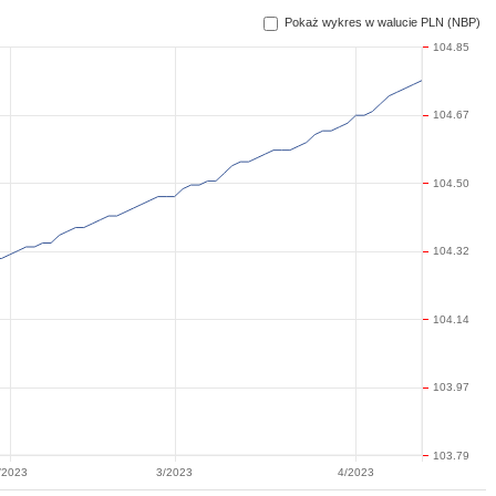
Pokaż wykres w walucie PLN (NBP)
104.85
104.67
104.50
104.32
104.14
103.97
103.79
/2023
3/2023
4/2023