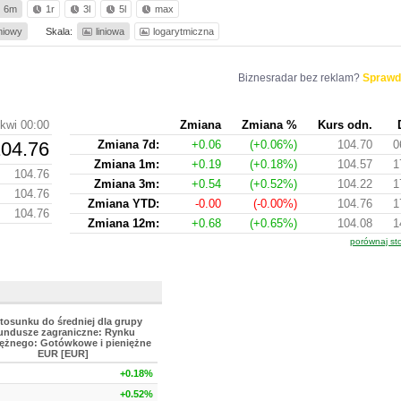
6m
1r
3l
5l
max
iniowy
Skala:
liniowa
logarytmiczna
Biznesradar bez reklam?
Sprawd
 kwi 00:00
Zmiana
Zmiana %
Kurs odn.
04.76
Zmiana 7d:
+0.06
(+0.06%)
104.70
0
Zmiana 1m:
+0.19
(+0.18%)
104.57
1
104.76
Zmiana 3m:
+0.54
(+0.52%)
104.22
1
104.76
Zmiana YTD:
-0.00
(-0.00%)
104.76
1
104.76
Zmiana 12m:
+0.68
(+0.65%)
104.08
1
porównaj st
tosunku do średniej dla grupy
undusze zagraniczne: Rynku
iężnego: Gotówkowe i pieniężne
EUR [EUR]
+0.18%
+0.52%