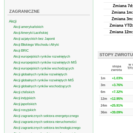
Zmiana 7d
ZAGRANICZNE
Zmiana 1m
Zmiana 3m
Akcji
Zmiana YTD
Akcji amerykańskich
Zmiana 12m
Akcji Ameryki Łacińskiej
Akcji azjatyckich bez Japonii
Akcji Bliskiego Wschodu i Afryki
Akcji BRIC
STOPY ZWROTU
Akcji europejskich rynków rozwiniętych
Akcji europejskich rynków rozwiniętych MIŚ
w 
stopa
TFI
Akcji europejskich rynków wschodzących
zwrotu
Akcji globalnych rynków rozwiniętych
1m
+1.03%
Akcji globalnych rynków rozwiniętych MIŚ
3m
+3.76%
Akcji globalnych rynków wschodzących
6m
+7.32%
Akcji chińskich
Akcji indyjskich
12m
+12.95%
Akcji japońskich
24m
+25.91%
Akcji rosyjskich
36m
+39.09%
Akcji zagranicznych sektora energetycznego
Akcji zagranicznych sektora nieruchomości
Akcji zagranicznych sektora technologicznego