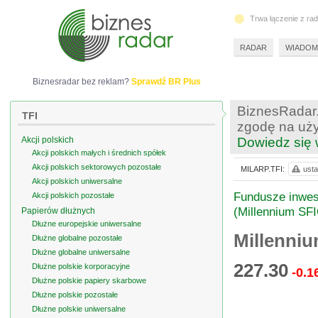
Trwa łączenie z ra
RADAR
WIADOM
Biznesradar bez reklam?
Sprawdź BR Plus
BiznesRadar.
TFI
zgodę na uży
Akcji polskich
Dowiedz się 
Akcji polskich małych i średnich spółek
Akcji polskich sektorowych pozostałe
MILARP.TFI:
usta
Akcji polskich uniwersalne
Fundusze inwest
Akcji polskich pozostałe
(Millennium SF
Papierów dłużnych
Dłużne europejskie uniwersalne
Millenniu
Dłużne globalne pozostałe
Dłużne globalne uniwersalne
227.30
Dłużne polskie korporacyjne
-0.1
Dłużne polskie papiery skarbowe
Dłużne polskie pozostałe
Dłużne polskie uniwersalne