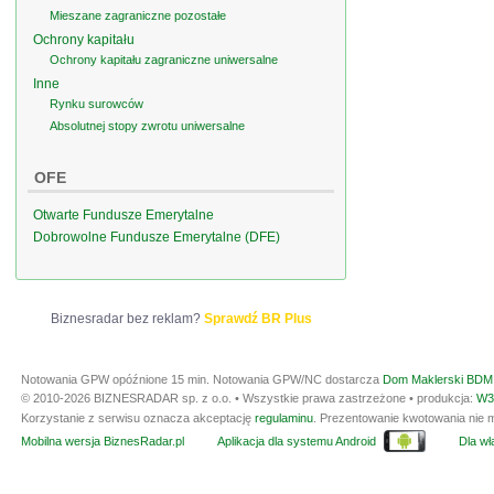
Mieszane zagraniczne pozostałe
Ochrony kapitału
Ochrony kapitału zagraniczne uniwersalne
Inne
Rynku surowców
Absolutnej stopy zwrotu uniwersalne
OFE
Otwarte Fundusze Emerytalne
Dobrowolne Fundusze Emerytalne (DFE)
Biznesradar bez reklam?
Sprawdź BR Plus
Notowania GPW opóźnione 15 min.
Notowania GPW/NC dostarcza
Dom Maklerski BDM 
© 2010-2026 BIZNESRADAR sp. z o.o. • Wszystkie prawa zastrzeżone • produkcja:
W3
Korzystanie z serwisu oznacza akceptację
regulaminu
. Prezentowanie kwotowania nie m
Mobilna wersja BiznesRadar.pl
Aplikacja dla systemu Android
Dla wła