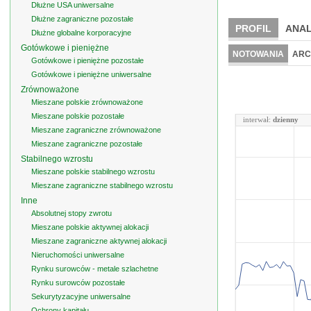
Dłużne USA uniwersalne
Dłużne zagraniczne pozostałe
PROFIL
ANAL
Dłużne globalne korporacyjne
Gotówkowe i pieniężne
NOTOWANIA
ARC
Gotówkowe i pieniężne pozostałe
Gotówkowe i pieniężne uniwersalne
Zrównoważone
Mieszane polskie zrównoważone
Mieszane polskie pozostałe
interwał:
dzienny
Mieszane zagraniczne zrównoważone
Mieszane zagraniczne pozostałe
Stabilnego wzrostu
Mieszane polskie stabilnego wzrostu
Mieszane zagraniczne stabilnego wzrostu
Inne
Absolutnej stopy zwrotu
Mieszane polskie aktywnej alokacji
Mieszane zagraniczne aktywnej alokacji
Nieruchomości uniwersalne
Rynku surowców - metale szlachetne
Rynku surowców pozostałe
Sekurytyzacyjne uniwersalne
Ochrony kapitału