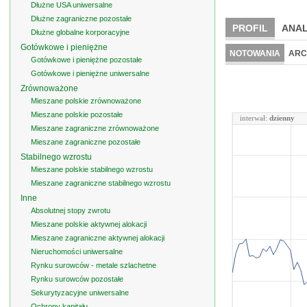
Dłużne USA uniwersalne
Dłużne zagraniczne pozostałe
PROFIL
ANAL
Dłużne globalne korporacyjne
Gotówkowe i pieniężne
NOTOWANIA
ARC
Gotówkowe i pieniężne pozostałe
Gotówkowe i pieniężne uniwersalne
Zrównoważone
Mieszane polskie zrównoważone
Mieszane polskie pozostałe
interwał:
dzienny
Mieszane zagraniczne zrównoważone
Mieszane zagraniczne pozostałe
Stabilnego wzrostu
Mieszane polskie stabilnego wzrostu
Mieszane zagraniczne stabilnego wzrostu
Inne
Absolutnej stopy zwrotu
Mieszane polskie aktywnej alokacji
Mieszane zagraniczne aktywnej alokacji
Nieruchomości uniwersalne
Rynku surowców - metale szlachetne
Rynku surowców pozostałe
Sekurytyzacyjne uniwersalne
Ochrony kapitału