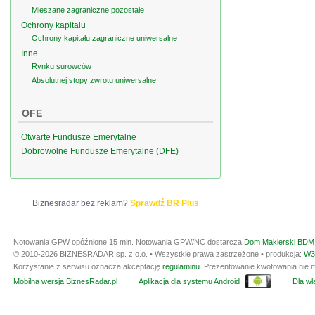
Mieszane zagraniczne pozostałe
Ochrony kapitału
Ochrony kapitału zagraniczne uniwersalne
Inne
Rynku surowców
Absolutnej stopy zwrotu uniwersalne
OFE
Otwarte Fundusze Emerytalne
Dobrowolne Fundusze Emerytalne (DFE)
Biznesradar bez reklam?
Sprawdź BR Plus
Notowania GPW opóźnione 15 min.
Notowania GPW/NC dostarcza
Dom Maklerski BDM 
© 2010-2026 BIZNESRADAR sp. z o.o. • Wszystkie prawa zastrzeżone • produkcja:
W3
Korzystanie z serwisu oznacza akceptację
regulaminu
. Prezentowanie kwotowania nie m
Mobilna wersja BiznesRadar.pl
Aplikacja dla systemu Android
Dla wła