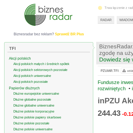
Trwa łączenie z ra
RADAR
WIADOM
Biznesradar bez reklam?
Sprawdź BR Plus
BiznesRadar.
TFI
zgodę na uży
Akcji polskich
Dowiedz się 
Akcji polskich małych i średnich spółek
Akcji polskich sektorowych pozostałe
PZUIAR.TFI:
usta
Akcji polskich uniwersalne
Fundusze inwest
Akcji polskich pozostałe
rozwiniętych
•
Papierów dłużnych
Dłużne europejskie uniwersalne
inPZU Ak
Dłużne globalne pozostałe
Dłużne globalne uniwersalne
244.43
Dłużne polskie korporacyjne
-0.1
Dłużne polskie papiery skarbowe
Dłużne polskie pozostałe
Dłużne polskie uniwersalne