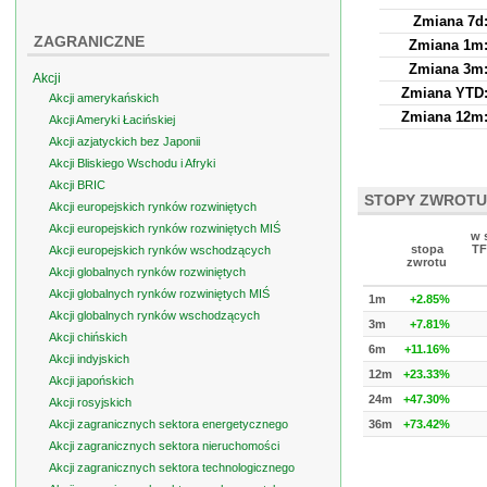
Zmiana 7d
ZAGRANICZNE
Zmiana 1m
Zmiana 3m
Akcji
Zmiana YTD
Akcji amerykańskich
Zmiana 12m
Akcji Ameryki Łacińskiej
Akcji azjatyckich bez Japonii
Akcji Bliskiego Wschodu i Afryki
Akcji BRIC
STOPY ZWROTU
Akcji europejskich rynków rozwiniętych
Akcji europejskich rynków rozwiniętych MIŚ
w 
stopa
TF
Akcji europejskich rynków wschodzących
zwrotu
Akcji globalnych rynków rozwiniętych
Akcji globalnych rynków rozwiniętych MIŚ
1m
+2.85%
Akcji globalnych rynków wschodzących
3m
+7.81%
Akcji chińskich
6m
+11.16%
Akcji indyjskich
12m
+23.33%
Akcji japońskich
24m
+47.30%
Akcji rosyjskich
Akcji zagranicznych sektora energetycznego
36m
+73.42%
Akcji zagranicznych sektora nieruchomości
Akcji zagranicznych sektora technologicznego