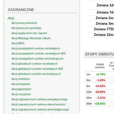
Zmiana 1d
ZAGRANICZNE
Zmiana 7d
Zmiana 1m
Akcji
Akcji amerykańskich
Zmiana 3m
Akcji Ameryki Łacińskiej
Zmiana YTD
Akcji azjatyckich bez Japonii
Zmiana 12m
Akcji Bliskiego Wschodu i Afryki
Akcji BRIC
Akcji europejskich rynków rozwiniętych
Akcji europejskich rynków rozwiniętych MIŚ
STOPY ZWROTU
Akcji europejskich rynków wschodzących
w 
Akcji globalnych rynków rozwiniętych
stopa
Fun
zwrotu
Akcji globalnych rynków rozwiniętych MIŚ
Akcji globalnych rynków wschodzących
1m
+2.78%
Akcji chińskich
3m
-1.26%
Akcji indyjskich
6m
-14.82%
Akcji japońskich
12m
-20.80%
Akcji rosyjskich
24m
-3.31%
Akcji zagranicznych sektora energetycznego
36m
+19.56%
Akcji zagranicznych sektora nieruchomości
Akcji zagranicznych sektora technologicznego