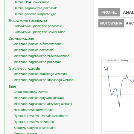
Dłużne USA uniwersalne
Dłużne zagraniczne pozostałe
PROFIL
ANAL
Dłużne globalne korporacyjne
Gotówkowe i pieniężne
NOTOWANIA
ARC
Gotówkowe i pieniężne pozostałe
Gotówkowe i pieniężne uniwersalne
Zrównoważone
Mieszane polskie zrównoważone
Mieszane polskie pozostałe
Mieszane zagraniczne zrównoważone
interwał:
dzienny
Mieszane zagraniczne pozostałe
Stabilnego wzrostu
Mieszane polskie stabilnego wzrostu
Mieszane zagraniczne stabilnego wzrostu
Inne
Absolutnej stopy zwrotu
Mieszane polskie aktywnej alokacji
Mieszane zagraniczne aktywnej alokacji
Nieruchomości uniwersalne
Rynku surowców - metale szlachetne
Rynku surowców pozostałe
Sekurytyzacyjne uniwersalne
Ochrony kapitału