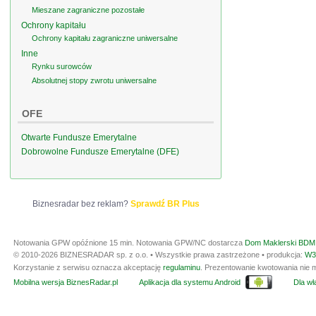
Mieszane zagraniczne pozostałe
Ochrony kapitału
Ochrony kapitału zagraniczne uniwersalne
Inne
Rynku surowców
Absolutnej stopy zwrotu uniwersalne
OFE
Otwarte Fundusze Emerytalne
Dobrowolne Fundusze Emerytalne (DFE)
Biznesradar bez reklam?
Sprawdź BR Plus
Notowania GPW opóźnione 15 min.
Notowania GPW/NC dostarcza
Dom Maklerski BDM 
© 2010-2026 BIZNESRADAR sp. z o.o. • Wszystkie prawa zastrzeżone • produkcja:
W3
Korzystanie z serwisu oznacza akceptację
regulaminu
. Prezentowanie kwotowania nie m
Mobilna wersja BiznesRadar.pl
Aplikacja dla systemu Android
Dla wła