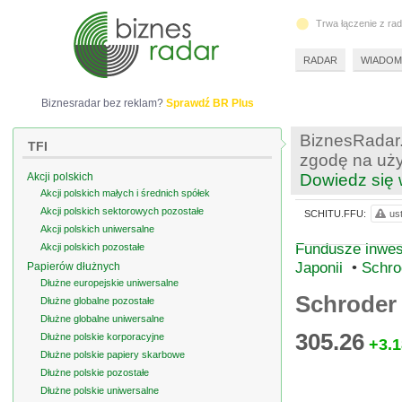
Trwa łączenie z ra
RADAR
WIADOM
Biznesradar bez reklam?
Sprawdź BR Plus
BiznesRadar.
TFI
zgodę na uży
Akcji polskich
Dowiedz się 
Akcji polskich małych i średnich spółek
Akcji polskich sektorowych pozostałe
SCHITU.FFU:
us
Akcji polskich uniwersalne
Fundusze inwest
Akcji polskich pozostałe
Japonii
•
Schro
Papierów dłużnych
Dłużne europejskie uniwersalne
Schroder 
Dłużne globalne pozostałe
Dłużne globalne uniwersalne
305.26
Dłużne polskie korporacyjne
+3.1
Dłużne polskie papiery skarbowe
Dłużne polskie pozostałe
Dłużne polskie uniwersalne