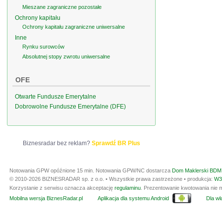
Mieszane zagraniczne pozostałe
Ochrony kapitału
Ochrony kapitału zagraniczne uniwersalne
Inne
Rynku surowców
Absolutnej stopy zwrotu uniwersalne
OFE
Otwarte Fundusze Emerytalne
Dobrowolne Fundusze Emerytalne (DFE)
Biznesradar bez reklam?
Sprawdź BR Plus
Notowania GPW opóźnione 15 min.
Notowania GPW/NC dostarcza
Dom Maklerski BDM 
© 2010-2026 BIZNESRADAR sp. z o.o. • Wszystkie prawa zastrzeżone • produkcja:
W3
Korzystanie z serwisu oznacza akceptację
regulaminu
. Prezentowanie kwotowania nie m
Mobilna wersja BiznesRadar.pl
Aplikacja dla systemu Android
Dla wła