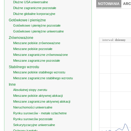
Dłużne USA uniwersalne
NOTOWANIA
ARC
Dłużne zagraniczne pozostałe
Dłużne globalne korporacyjne
Gotówkowe i pieniężne
Gotówkowe i pieniężne pozostałe
Gotówkowe i pieniężne uniwersalne
Zrównoważone
interwał:
dzienny
Mieszane polskie zrównoważone
Mieszane polskie pozostałe
Mieszane zagraniczne zrównoważone
Mieszane zagraniczne pozostałe
Stabilnego wzrostu
Mieszane polskie stabilnego wzrostu
Mieszane zagraniczne stabilnego wzrostu
Inne
Absolutnej stopy zwrotu
Mieszane polskie aktywnej alokacji
Mieszane zagraniczne aktywnej alokacji
Nieruchomości uniwersalne
Rynku surowców - metale szlachetne
Rynku surowców pozostałe
Sekurytyzacyjne uniwersalne
Ochrony kapitału