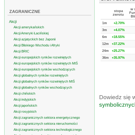
w 
ZAGRANICZNE
stopa
Fun
zwrotu
Bl
Akcji
1m
+2.70%
Akcji amerykańskich
3m
+4.07%
Akcji Ameryki Łacińskiej
6m
+18.55%
Akcji azjatyckich bez Japonii
12m
+37.22%
Akcji Bliskiego Wschodu i Afryki
24m
+25.27%
Akcji BRIC
Akcji europejskich rynków rozwiniętych
36m
+35.97%
Akcji europejskich rynków rozwiniętych MIŚ
Akcji europejskich rynków wschodzących
Akcji globalnych rynków rozwiniętych
Akcji globalnych rynków rozwiniętych MIŚ
Akcji globalnych rynków wschodzących
Akcji chińskich
Dowiedz się 
Akcji indyjskich
symbolicznyc
Akcji japońskich
Akcji rosyjskich
Akcji zagranicznych sektora energetycznego
Akcji zagranicznych sektora nieruchomości
Akcji zagranicznych sektora technologicznego