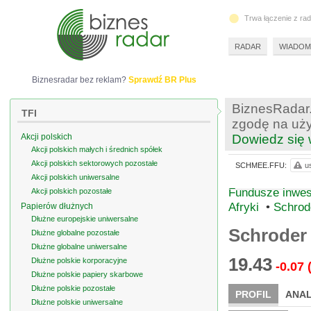
Trwa łączenie z ra
RADAR
WIADOM
Biznesradar bez reklam?
Sprawdź BR Plus
BiznesRadar.
TFI
zgodę na uży
Akcji polskich
Dowiedz się 
Akcji polskich małych i średnich spółek
Akcji polskich sektorowych pozostałe
SCHMEE.FFU:
u
Akcji polskich uniwersalne
Fundusze inwest
Akcji polskich pozostałe
Afryki
•
Schrod
Papierów dłużnych
Dłużne europejskie uniwersalne
Schroder 
Dłużne globalne pozostałe
Dłużne globalne uniwersalne
19.43
Dłużne polskie korporacyjne
-0.07
Dłużne polskie papiery skarbowe
Dłużne polskie pozostałe
PROFIL
ANAL
Dłużne polskie uniwersalne