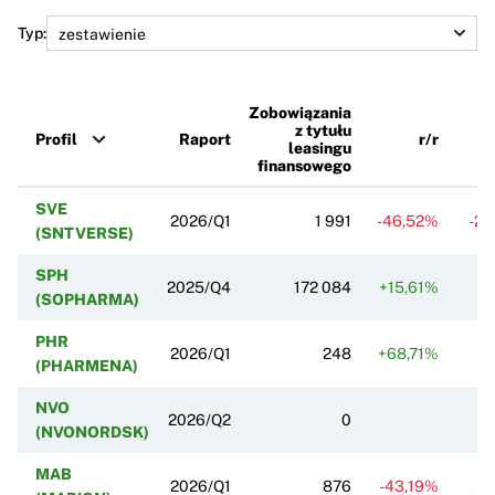
Typ:
Zobowiązania
z tytułu
Profil
Raport
r/r
leasingu
finansowego
SVE
2026/Q1
1 991
-46,52%
-25
(SNTVERSE)
SPH
2025/Q4
172 084
+15,61%
-
(SOPHARMA)
PHR
2026/Q1
248
+68,71%
-3
(PHARMENA)
NVO
2026/Q2
0
(NVONORDSK)
MAB
2026/Q1
876
-43,19%
-1