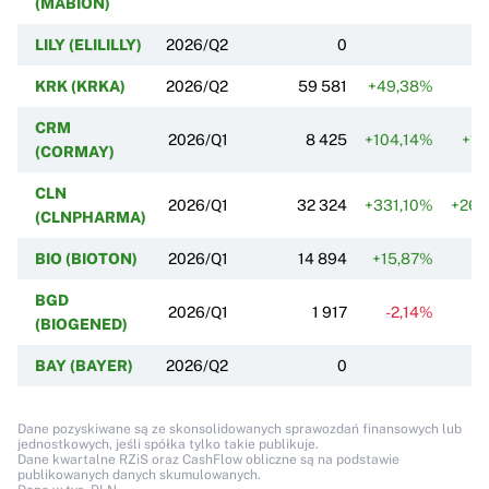
(MABION)
LILY (ELILILLY)
2026/Q2
0
KRK (KRKA)
2026/Q2
59 581
+49,38%
+
CRM
2026/Q1
8 425
+104,14%
+14
(CORMAY)
CLN
2026/Q1
32 324
+331,10%
+269
(CLNPHARMA)
BIO (BIOTON)
2026/Q1
14 894
+15,87%
+9
BGD
2026/Q1
1 917
-2,14%
-
(BIOGENED)
BAY (BAYER)
2026/Q2
0
Dane pozyskiwane są ze skonsolidowanych sprawozdań finansowych lub
jednostkowych, jeśli spółka tylko takie publikuje.
Dane kwartalne RZiS oraz CashFlow obliczne są na podstawie
publikowanych danych skumulowanych.