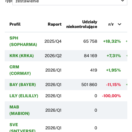
Typ:
Udziały
Profil
Raport
r/r
niekontrolujące
SPH
2025/Q4
65 758
+18,32%
+6
(SOPHARMA)
KRK (KRKA)
2026/Q2
84 169
+7,31%
+2
CRM
2026/Q1
419
+1,95%
-
(CORMAY)
BAY (BAYER)
2026/Q1
501 860
-11,15%
+2
LILY (ELILILLY)
2026/Q1
0
-100,00%
MAB
2026/Q1
0
(MABION)
SVE
2026/Q1
0
(SNTVERSE)