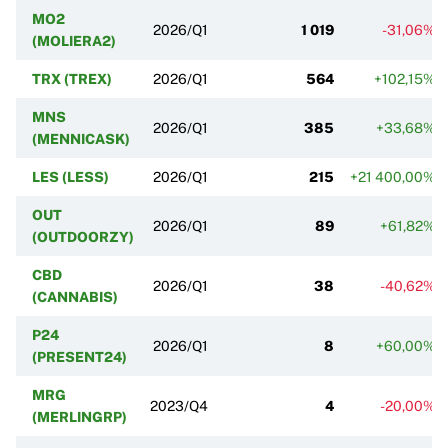
MO2
2026/Q1
1 019
-31,06%
(MOLIERA2)
TRX (TREX)
2026/Q1
564
+102,15%
MNS
2026/Q1
385
+33,68%
(MENNICASK)
LES (LESS)
2026/Q1
215
+21 400,00%
OUT
2026/Q1
89
+61,82%
(OUTDOORZY)
CBD
2026/Q1
38
-40,62%
(CANNABIS)
P24
2026/Q1
8
+60,00%
(PRESENT24)
MRG
2023/Q4
4
-20,00%
(MERLINGRP)