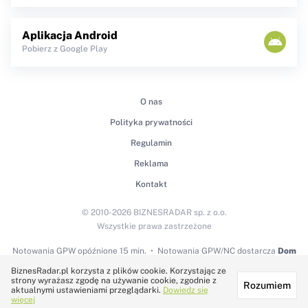
Aplikacja Android
Pobierz z Google Play
O nas
Polityka prywatności
Regulamin
Reklama
Kontakt
© 2010-2026 BIZNESRADAR sp. z o.o.
Wszystkie prawa zastrzeżone
Notowania GPW
opóźnione 15 min.
Notowania GPW/NC dostarcza
Dom
Maklerski BDM S.A.
BiznesRadar.pl korzysta z plików cookie. Korzystając ze
strony wyrażasz zgodę na używanie cookie, zgodnie z
Rozumiem
Technologię dostarcza:
aktualnymi ustawieniami przeglądarki.
Dowiedz się
więcej