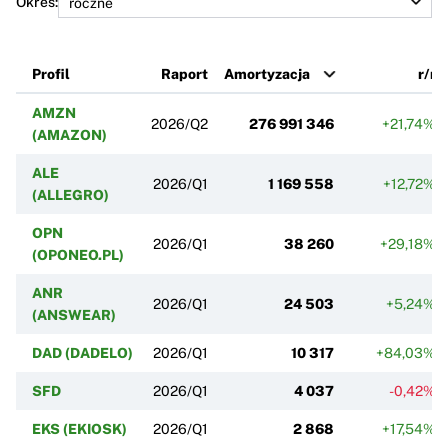
Okres:
Profil
Raport
Amortyzacja
r/r
AMZN
2026/Q2
276 991 346
+21,74%
(AMAZON)
ALE
2026/Q1
1 169 558
+12,72%
(ALLEGRO)
OPN
2026/Q1
38 260
+29,18%
(OPONEO.PL)
ANR
2026/Q1
24 503
+5,24%
(ANSWEAR)
DAD (DADELO)
2026/Q1
10 317
+84,03%
SFD
2026/Q1
4 037
-0,42%
EKS (EKIOSK)
2026/Q1
2 868
+17,54%