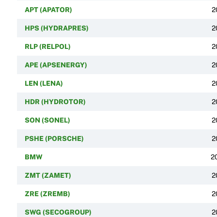
APT (APATOR)
2
HPS (HYDRAPRES)
2
RLP (RELPOL)
2
APE (APSENERGY)
2
LEN (LENA)
2
HDR (HYDROTOR)
2
SON (SONEL)
2
PSHE (PORSCHE)
2
BMW
2
ZMT (ZAMET)
2
ZRE (ZREMB)
2
SWG (SECOGROUP)
2