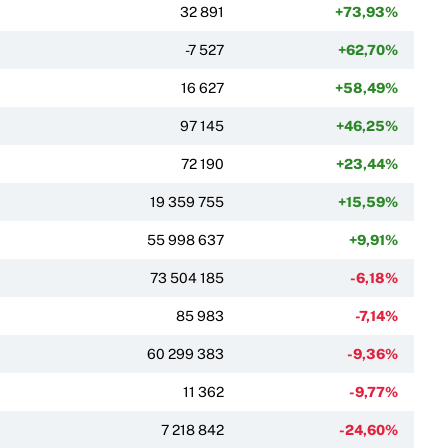
32 891
+73,93%
-7 527
+62,70%
16 627
+58,49%
97 145
+46,25%
72 190
+23,44%
19 359 755
+15,59%
55 998 637
+9,91%
73 504 185
-6,18%
85 983
-7,14%
60 299 383
-9,36%
11 362
-9,77%
7 218 842
-24,60%