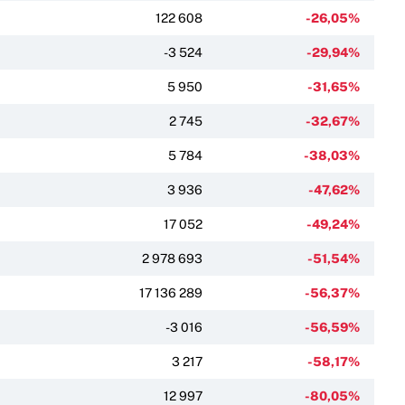
122 608
-26,05%
-3 524
-29,94%
5 950
-31,65%
2 745
-32,67%
5 784
-38,03%
3 936
-47,62%
17 052
-49,24%
2 978 693
-51,54%
17 136 289
-56,37%
-3 016
-56,59%
3 217
-58,17%
12 997
-80,05%