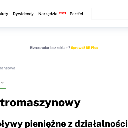
luty
Dywidendy
Narzędzia
Portfel
Biznesradar bez reklam?
Sprawdź BR Plus
inansowa
ktromaszynowy
ływy pieniężne z działalności