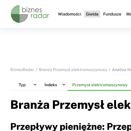
Wiadomości
Giełda
Fundusze
Wa
BiznesRadar
Branża Przemysł elektromaszynowy
Analiza f
Typ
Indeks
Przemysł elektromaszynowy
Branża Przemysł ele
Przepływy pieniężne: Przep