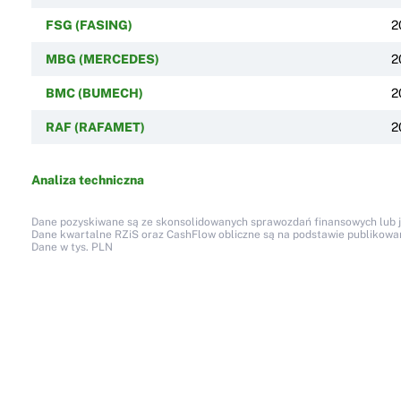
FSG (FASING)
2
MBG (MERCEDES)
2
BMC (BUMECH)
2
RAF (RAFAMET)
2
Analiza techniczna
Dane pozyskiwane są ze skonsolidowanych sprawozdań finansowych lub jed
Dane kwartalne RZiS oraz CashFlow obliczne są na podstawie publikow
Dane w tys. PLN