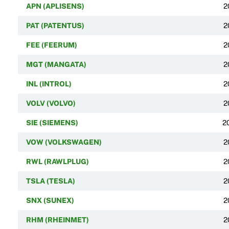
APN (APLISENS)
2
PAT (PATENTUS)
2
FEE (FEERUM)
2
MGT (MANGATA)
2
INL (INTROL)
2
VOLV (VOLVO)
2
SIE (SIEMENS)
2
VOW (VOLKSWAGEN)
2
RWL (RAWLPLUG)
2
TSLA (TESLA)
2
SNX (SUNEX)
2
RHM (RHEINMET)
2