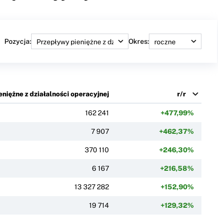
Pozycja:
Okres:
niężne z działalności operacyjnej
r/r
162 241
+477,99%
7 907
+462,37%
370 110
+246,30%
6 167
+216,58%
13 327 282
+152,90%
19 714
+129,32%