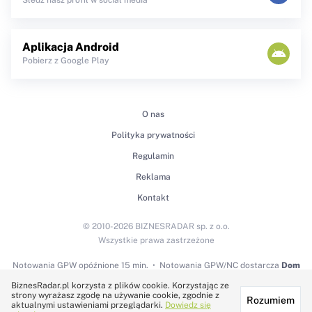
Aplikacja Android
Pobierz z Google Play
O nas
Polityka prywatności
Regulamin
Reklama
Kontakt
© 2010-2026 BIZNESRADAR sp. z o.o.
Wszystkie prawa zastrzeżone
Notowania GPW
opóźnione 15 min.
Notowania GPW/NC dostarcza
Dom
Maklerski BDM S.A.
BiznesRadar.pl korzysta z plików cookie. Korzystając ze
strony wyrażasz zgodę na używanie cookie, zgodnie z
Rozumiem
Technologię dostarcza:
aktualnymi ustawieniami przeglądarki.
Dowiedz się