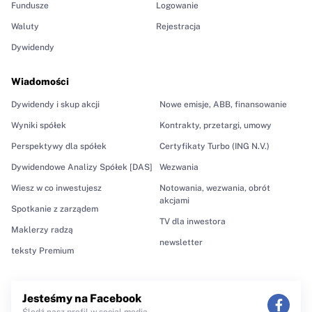
Fundusze
Logowanie
Waluty
Rejestracja
Dywidendy
Wiadomości
Dywidendy i skup akcji
Nowe emisje, ABB, finansowanie
Wyniki spółek
Kontrakty, przetargi, umowy
Perspektywy dla spółek
Certyfikaty Turbo (ING N.V.)
Dywidendowe Analizy Spółek [DAS]
Wezwania
Wiesz w co inwestujesz
Notowania, wezwania, obrót
akcjami
Spotkanie z zarządem
TV dla inwestora
Maklerzy radzą
newsletter
teksty Premium
Jesteśmy na Facebook
Śledź nasz profil w social media