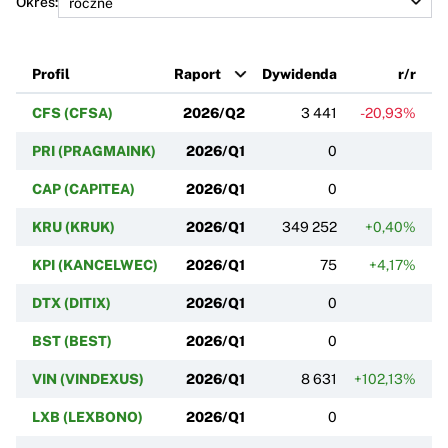
Okres:
Profil
Raport
Dywidenda
r/r
CFS (CFSA)
2026/Q2
3 441
-20,93%
PRI (PRAGMAINK)
2026/Q1
0
CAP (CAPITEA)
2026/Q1
0
KRU (KRUK)
2026/Q1
349 252
+0,40%
KPI (KANCELWEC)
2026/Q1
75
+4,17%
DTX (DITIX)
2026/Q1
0
BST (BEST)
2026/Q1
0
VIN (VINDEXUS)
2026/Q1
8 631
+102,13%
LXB (LEXBONO)
2026/Q1
0