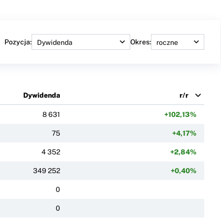
Pozycja:
Okres:
Dywidenda
r/r
8 631
+102,13%
75
+4,17%
4 352
+2,84%
349 252
+0,40%
0
0