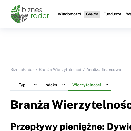
Wiadomości
Giełda
Fundusze
Wa
BiznesRadar
Branża Wierzytelności
Analiza finansowa
Typ
Indeks
Wierzytelności
Branża Wierzytelnośc
Przepływy pieniężne: Dyw