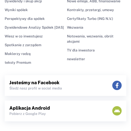
Dywidendy i skup akcji
Nowe emisje, ABB, finansowanie
Wyniki spółek
Kontrakty, przetargi, umowy
Perspektywy dla spółek
Certyfikaty Turbo (ING N.V.)
Dywidendowe Analizy Spółek [DAS]
Wezwania
Wiesz w co inwestujesz
Notowania, wezwania, obrót
akcjami
Spotkanie z zarządem
TV dla inwestora
Maklerzy radzą
newsletter
teksty Premium
Jesteśmy na Facebook
Śledź nasz profil w social media
Aplikacja Android
Pobierz z Google Play