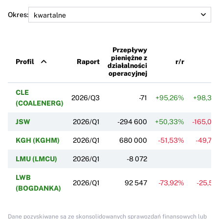
Okres:
Przepływy
pieniężne z
Profil
Raport
r/r
k/
działalności
operacyjnej
CLE
2026/Q3
-71
+95,26%
+98,30
(COALENERG)
JSW
2026/Q1
-294 600
+50,33%
-165,00
KGH (KGHM)
2026/Q1
680 000
-51,53%
-49,74
LMU (LMCU)
2026/Q1
-8 072
LWB
2026/Q1
92 547
-73,92%
-25,51
(BOGDANKA)
Dane pozyskiwane są ze skonsolidowanych sprawozdań finansowych lub