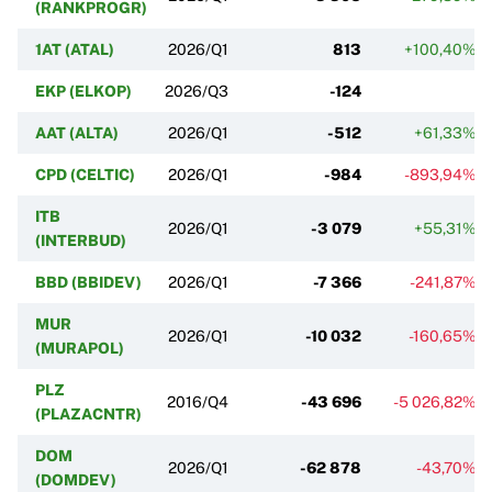
(RANKPROGR)
1AT (ATAL)
2026/Q1
813
+100,40%
EKP (ELKOP)
2026/Q3
-124
AAT (ALTA)
2026/Q1
-512
+61,33%
CPD (CELTIC)
2026/Q1
-984
-893,94%
ITB
2026/Q1
-3 079
+55,31%
(INTERBUD)
BBD (BBIDEV)
2026/Q1
-7 366
-241,87%
MUR
2026/Q1
-10 032
-160,65%
(MURAPOL)
PLZ
2016/Q4
-43 696
-5 026,82%
(PLAZACNTR)
DOM
2026/Q1
-62 878
-43,70%
(DOMDEV)