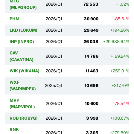
MLG
2026/Q1
72 553
+1,02%
(MLPGROUP)
PHN
2026/Q1
30 900
-85,61%
LKD (LOKUM)
2026/Q1
29 649
+194,26%
INP (INPRO)
2026/Q1
26 038
+29 688,64%
CAV
2026/Q1
14 786
+129,24%
(CAVATINA)
WIK (WIKANA)
2026/Q1
11 463
+259,01%
WXF
2025/Q4
10 656
+317,79%
(WARIMPEX)
MVP
2026/Q1
10 600
-78,54%
(MARVIPOL)
ROB (ROBYG)
2026/Q1
3 998
+108,67%
RNK
2026/Q1
3 305
+279,89%