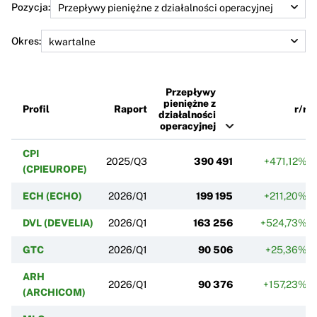
Pozycja:
Okres:
Przepływy
pieniężne z
Profil
Raport
r/r
działalności
operacyjnej
CPI
2025/Q3
390 491
+471,12%
(CPIEUROPE)
ECH (ECHO)
2026/Q1
199 195
+211,20%
DVL (DEVELIA)
2026/Q1
163 256
+524,73%
GTC
2026/Q1
90 506
+25,36%
ARH
2026/Q1
90 376
+157,23%
(ARCHICOM)