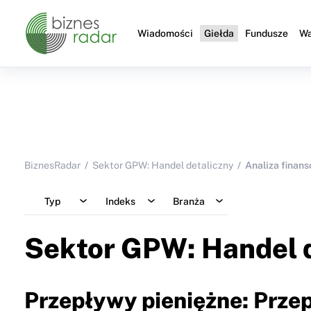
Wiadomości
Giełda
Fundusze
Wa
BiznesRadar
Sektor GPW: Handel detaliczny
Analiza finan
Typ
Indeks
Branża
Sektor GPW: Handel d
Przepływy pieniężne: Przep