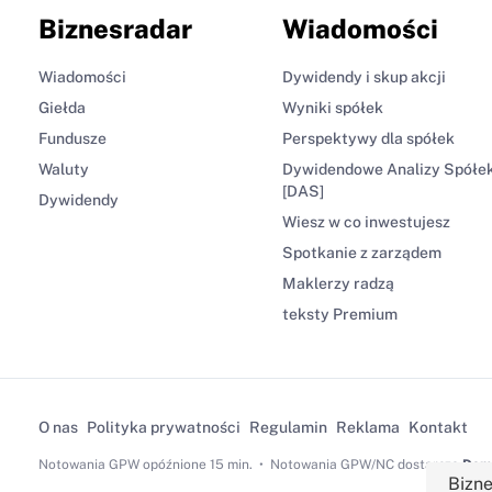
Biznesradar
Wiadomości
Wiadomości
Dywidendy i skup akcji
Giełda
Wyniki spółek
Fundusze
Perspektywy dla spółek
Waluty
Dywidendowe Analizy Spółe
[DAS]
Dywidendy
Wiesz w co inwestujesz
Spotkanie z zarządem
Maklerzy radzą
teksty Premium
O nas
Polityka prywatności
Regulamin
Reklama
Kontakt
Notowania GPW
opóźnione 15 min.
Notowania GPW/NC dostarcza
Dom 
Bizne