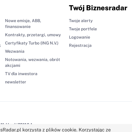
Twój Biznesradar
Nowe emisje, ABB,
Twoje alerty
finansowanie
Twoje portfele
Kontrakty, przetargi, umowy
Logowanie
Certyfikaty Turbo (ING N.V.)
k
Rejestracja
Wezwania
Notowania, wezwania, obrót
akcjami
TV dla inwestora
newsletter
Maklerski BDM S.A.
sRadar.pl korzysta z plików cookie. Korzystając ze