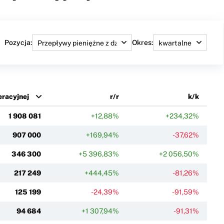
Pozycja:
Okres:
eracyjnej
r/r
k/k
1 908 081
+12,88%
+234,32%
907 000
+169,94%
-37,62%
346 300
+5 396,83%
+2 056,50%
217 249
+444,45%
-81,26%
125 199
-24,39%
-91,59%
94 684
+1 307,94%
-91,31%