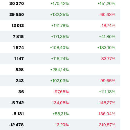
30 370
+170,42%
+151,20%
29 550
+132,35%
-60,63%
12 012
+141,78%
-18,74%
7 815
+171,35%
+41,80%
1 574
+108,40%
+183,10%
1 147
+115,24%
-83,77%
528
+264,14%
243
+102,03%
-99,65%
36
-97,65%
+111,18%
-5 742
-134,08%
-148,27%
-8 131
+58,31%
-136,04%
-12 478
-13,20%
-310,87%