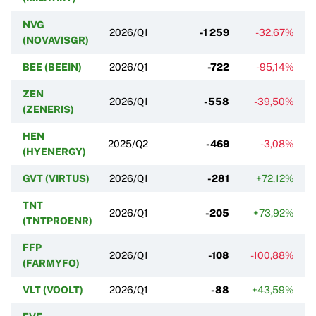
NVG
2026/Q1
-1 259
-32,67%
-1
(NOVAVISGR)
BEE (BEEIN)
2026/Q1
-722
-95,14%
ZEN
2026/Q1
-558
-39,50%
(ZENERIS)
HEN
2025/Q2
-469
-3,08%
(HYENERGY)
GVT (VIRTUS)
2026/Q1
-281
+72,12%
TNT
2026/Q1
-205
+73,92%
(TNTPROENR)
FFP
2026/Q1
-108
-100,88%
(FARMYFO)
VLT (VOOLT)
2026/Q1
-88
+43,59%