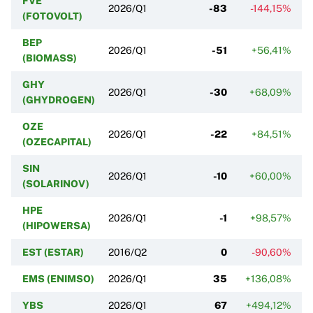
FVE
2026/Q1
-83
-144,15%
(FOTOVOLT)
BEP
2026/Q1
-51
+56,41%
(BIOMASS)
GHY
2026/Q1
-30
+68,09%
(GHYDROGEN)
OZE
2026/Q1
-22
+84,51%
(OZECAPITAL)
SIN
2026/Q1
-10
+60,00%
(SOLARINOV)
HPE
2026/Q1
-1
+98,57%
(HIPOWERSA)
EST (ESTAR)
2016/Q2
0
-90,60%
EMS (ENIMSO)
2026/Q1
35
+136,08%
YBS
2026/Q1
67
+494,12%