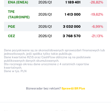
ENA (ENEA)
2026/Q1
1 189 401
-26,82%
+
TPE
2026/Q1
1 413 000
-19,62%
(TAURONPE)
PGE
2026/Q1
3 032 000
-6,99%
+
CEZ
2026/Q1
3 768 570
-21,13%
Dane pozyskiwane są ze skonsolidowanych sprawozdań finansowych lub
jednostkowych, jeśli spółka tylko takie publikuje.
Dane kwartalne RZiS oraz CashFlow obliczne są na podstawie
publikowanych danych skumulowanych.
Dla rocznego okresu dane urocznione z 4 ostatnich raportów
kwartalnych.
Dane w tys. PLN
Biznesradar bez reklam?
Sprawdź BR Plus