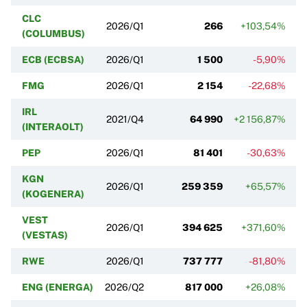
CLC
2026/Q1
266
+103,54%
(COLUMBUS)
ECB (ECBSA)
2026/Q1
1 500
-5,90%
FMG
2026/Q1
2 154
-22,68%
IRL
2021/Q4
64 990
+2 156,87%
+
(INTERAOLT)
PEP
2026/Q1
81 401
-30,63%
+
KGN
2026/Q1
259 359
+65,57%
(KOGENERA)
VEST
2026/Q1
394 625
+371,60%
(VESTAS)
RWE
2026/Q1
737 777
-81,80%
ENG (ENERGA)
2026/Q2
817 000
+26,08%