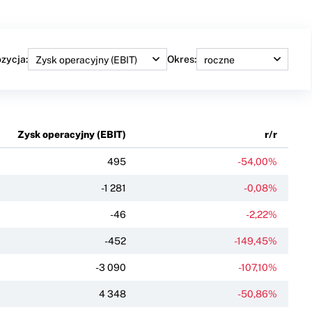
zycja:
Okres:
Zysk operacyjny (EBIT)
r/r
495
-54,00%
-1 281
-0,08%
-46
-2,22%
-452
-149,45%
-3 090
-107,10%
4 348
-50,86%