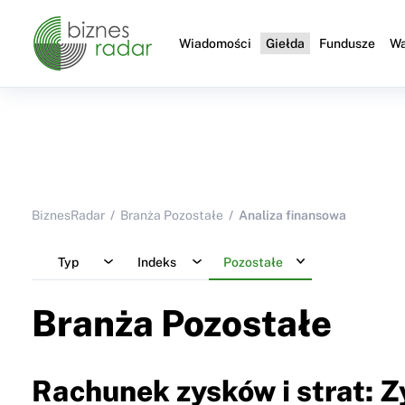
Wiadomości
Giełda
Fundusze
Wa
BiznesRadar
Branża Pozostałe
Analiza finansowa
Typ
Indeks
Pozostałe
Branża Pozostałe
Rachunek zysków i strat: Z