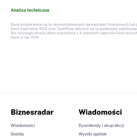
Analiza techniczna
Dane pozyskiwane są ze skonsolidowanych sprawozdań finansowych lub jed
Dane kwartalne RZiS oraz CashFlow obliczne są na podstawie publikow
Dla rocznego okresu dane urocznione z 4 ostatnich raportów kwartalnych
Dane w tys. PLN
Biznesradar
Wiadomości
Wiadomości
Dywidendy i skup akcji
Giełda
Wyniki spółek