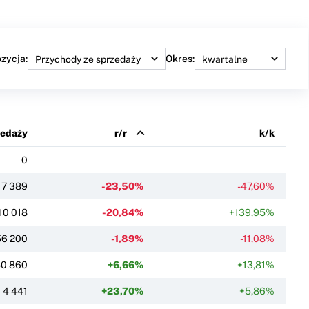
zycja:
Okres:
zedaży
r/r
k/k
0
17 389
-23,50%
-47,60%
10 018
-20,84%
+139,95%
6 200
-1,89%
-11,08%
0 860
+6,66%
+13,81%
4 441
+23,70%
+5,86%