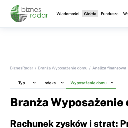
Wiadomości
Giełda
Fundusze
Wa
BiznesRadar
Branża Wyposażenie domu
Analiza finansowa
Typ
Indeks
Wyposażenie domu
Branża Wyposażenie
Rachunek zysków i strat: 