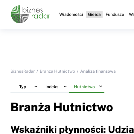
Wiadomości
Giełda
Fundusze
Wa
BiznesRadar
Branża Hutnictwo
Analiza finansowa
Typ
Indeks
Hutnictwo
Branża Hutnictwo
Wskaźniki płynności: Udzi