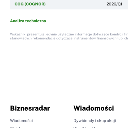
COG (COGNOR)
2026/Q1
Analiza techniczna
Wskaźniki prezentują jedynie użyteczne informacje dotyczące kondycji fi
stanowiących rekomendacje dotyczące instrumentów finansowych lub ich em
Biznesradar
Wiadomości
Wiadomości
Dywidendy i skup akcji