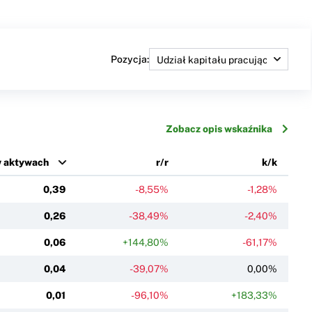
Pozycja:
Zobacz opis wskaźnika
w aktywach
r/r
k/k
0,39
-8,55%
-1,28%
0,26
-38,49%
-2,40%
0,06
+144,80%
-61,17%
0,04
-39,07%
0,00%
0,01
-96,10%
+183,33%