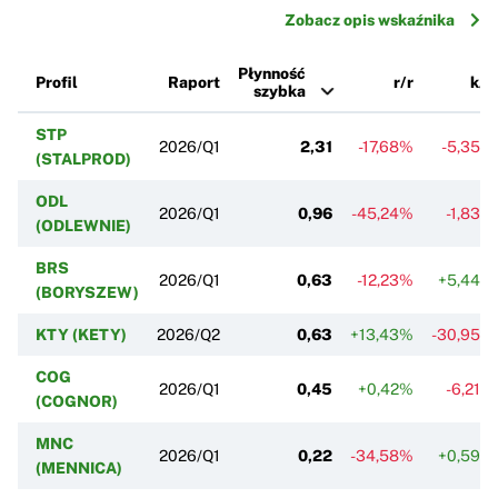
Zobacz opis wskaźnika
Płynność
Profil
Raport
r/r
k/k
szybka
STP
2026/Q1
2,31
-17,68%
-5,35%
(STALPROD)
ODL
2026/Q1
0,96
-45,24%
-1,83%
(ODLEWNIE)
BRS
2026/Q1
0,63
-12,23%
+5,44%
(BORYSZEW)
KTY (KETY)
2026/Q2
0,63
+13,43%
-30,95%
COG
2026/Q1
0,45
+0,42%
-6,21%
(COGNOR)
MNC
2026/Q1
0,22
-34,58%
+0,59%
(MENNICA)