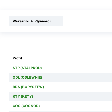
Wskaźniki > Płynności
Profil
STP (STALPROD)
ODL (ODLEWNIE)
BRS (BORYSZEW)
KTY (KETY)
COG (COGNOR)