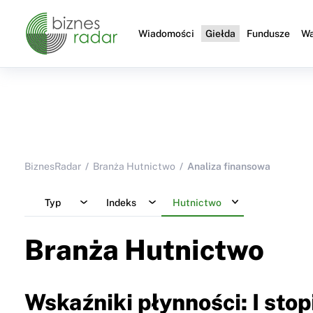
Wiadomości
Giełda
Fundusze
Wa
BiznesRadar
Branża Hutnictwo
Analiza finansowa
Typ
Indeks
Hutnictwo
Branża Hutnictwo
Wskaźniki płynności: I stop