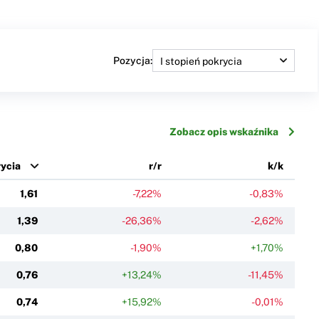
Pozycja:
Zobacz opis wskaźnika
rycia
r/r
k/k
1,61
-7,22%
-0,83%
1,39
-26,36%
-2,62%
0,80
-1,90%
+1,70%
0,76
+13,24%
-11,45%
0,74
+15,92%
-0,01%