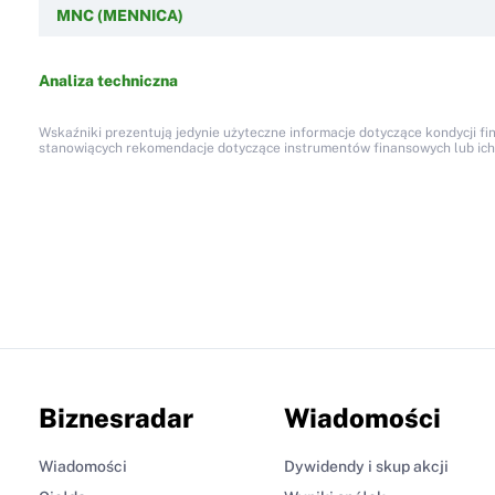
MNC (MENNICA)
Analiza techniczna
Wskaźniki prezentują jedynie użyteczne informacje dotyczące kondycji fi
stanowiących rekomendacje dotyczące instrumentów finansowych lub ich em
Biznesradar
Wiadomości
Wiadomości
Dywidendy i skup akcji