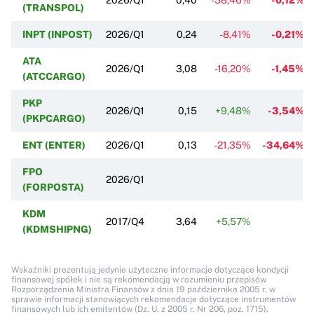
(TRANSPOL)
INPT (INPOST)
2026/Q1
0,24
-8,41%
-0,21%
ATA
2026/Q1
3,08
-16,20%
-1,45%
(ATCCARGO)
PKP
2026/Q1
0,15
+9,48%
-3,54%
(PKPCARGO)
ENT (ENTER)
2026/Q1
0,13
-21,35%
-34,64%
FPO
2026/Q1
(FORPOSTA)
KDM
2017/Q4
3,64
+5,57%
(KDMSHIPNG)
Wskaźniki prezentują jedynie użyteczne informacje dotyczące kondycji
finansowej spółek i nie są rekomendacją w rozumieniu przepisów
Rozporządzenia Ministra Finansów z dnia 19 października 2005 r. w
sprawie informacji stanowiących rekomendacje dotyczące instrumentów
finansowych lub ich emitentów (Dz. U. z 2005 r. Nr 206, poz. 1715).