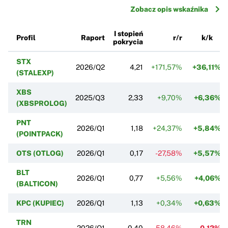
Zobacz opis wskaźnika
I stopień
Profil
Raport
r/r
k/k
pokrycia
STX
2026/Q2
4,21
+171,57%
+36,11%
(STALEXP)
XBS
2025/Q3
2,33
+9,70%
+6,36%
(XBSPROLOG)
PNT
2026/Q1
1,18
+24,37%
+5,84%
(POINTPACK)
OTS (OTLOG)
2026/Q1
0,17
-27,58%
+5,57%
BLT
2026/Q1
0,77
+5,56%
+4,06%
(BALTICON)
KPC (KUPIEC)
2026/Q1
1,13
+0,34%
+0,63%
TRN
2026/Q1
0,40
-58,46%
-0,12%